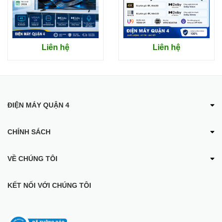
Thiết kế tối giản:
Smart Tivi Samsung UA55DU8000 4K
55 inch thiết kế viền siêu mỏng cùng với thiết kế ba cạnh
thanh mảnh giúp nâng cao tính thẩm mỹ, mang lại trải
Liên hệ
Liên hệ
nghiệm xem phim đắm chìm mà không bị phân tâm bởi
khung viền.
ĐIỆN MÁY QUẬN 4
CHÍNH SÁCH
VỀ CHÚNG TÔI
KẾT NỐI VỚI CHÚNG TÔI
Smart Tivi Samsung UA55DU8000 4K 55 inch
Thiết kế