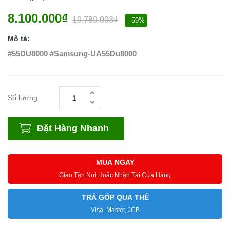
8.100.000₫
19.789.093₫
- 59%
Mô tả:
#55DU8000 #Samsung-UA55Du8000
Số lượng
Đặt Hàng Nhanh
MUA NGAY
Giao Tận Nơi Hoặc Nhận Tại Cửa Hàng
TRẢ GÓP QUA THẺ
Visa, Master, JCB