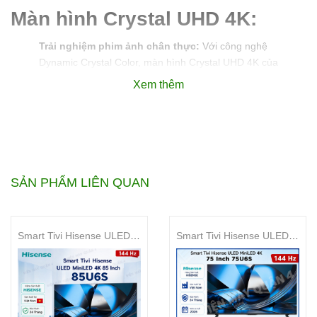
Màn hình Crystal UHD 4K:
Trải nghiệm phim ảnh chân thực:
Với công nghệ
Dynamic Crystal Color, màn hình Crystal UHD 4K của
Smart Tivi Samsung UA55DU8000 4K 55 inch hỗ trợ xử lý
Xem thêm
10-bit, mang đến hơn 1 tỷ sắc độ màu khác nhau, giúp
màu sắc trở nên sống động và chân thực hơn bao giờ hết.
SẢN PHẨM LIÊN QUAN
Smart Tivi Hisense ULED MiniLED 4K 85 Inch 85U6S
Smart Tivi Hisense ULED MiniLED 4K 75 Inch 75U6S
Smart Tivi Samsung UA55DU8000 4K 55 inch