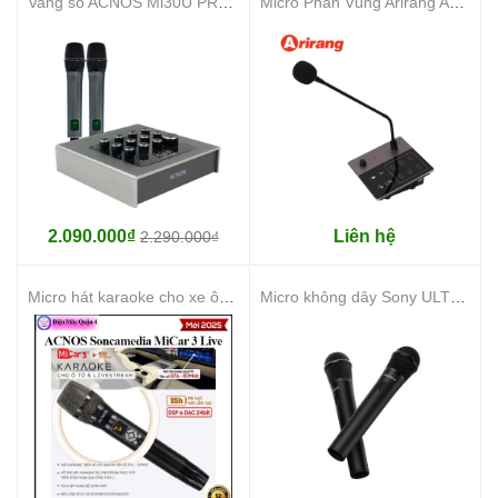
Vang số ACNOS Mi30U PRO Gen2
Micro Phân Vùng Arirang AM-20
2.090.000₫
Liên hệ
2.290.000₫
Micro hát karaoke cho xe ô tô ACNOS MiCar 3 Live
Micro không dây Sony ULTMIC1