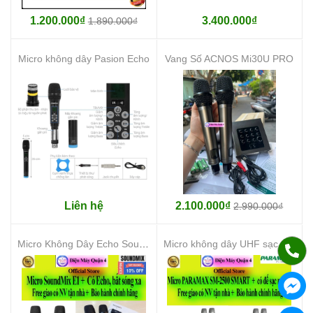
1.200.000₫
3.400.000₫
1.890.000₫
Micro không dây Pasion Echo
Vang Số ACNOS Mi30U PRO
Liên hệ
2.100.000₫
2.990.000₫
Micro Không Dây Echo SoundMix E1 chính hãng, giao ngay
Micro không dây UHF sạc tự động Paramax SM-2500 SMART cam kết chính hãng