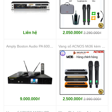
Liên hệ
2.050.000₫
2.290.000₫
Amply Boston Audio PA 6000II
Vang số ACNOS Mi36 kèm 2 micro UHF thông minh, có FM hát trên ô tô
9.000.000₫
2.500.000₫
2.990.000₫