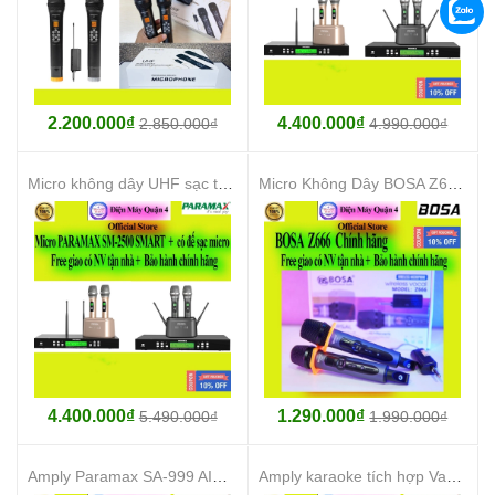
2.200.000₫
4.400.000₫
2.850.000₫
4.990.000₫
Micro không dây UHF sạc tự động Paramax SM2500 SMART chính hãng, giao ngay
Micro Không Dây BOSA Z666 Chính hãng, giao ngay
4.400.000₫
1.290.000₫
5.490.000₫
1.990.000₫
Amply Paramax SA-999 AIR MAX Limited Tích Hợp Bluetooth giá rẻ, giao ngay
Amply karaoke tích hợp Vang số và Micro không dây Paramax EURO A700