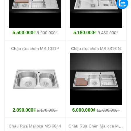
5.500.000₫
5.180.000₫
9.900.000₫
9.460.000₫
Chậu rửa chén MS 1011P
Chậu rửa chén MS 8816 N
2.890.000₫
6.000.000₫
5.170.000₫
11.000.000₫
Chậu Rửa Malloca MS 6044
Chậu Rửa Chén Malloca MS-1023