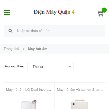
Trang chủ
Máy hút ẩm
Sắp xếp theo :
Thứ tự
Máy hút ẩm LG Dual Inverter MD19GQGE0
Máy hút ẩm và tạo ion Sharp DW-P12HV-W (28m2)