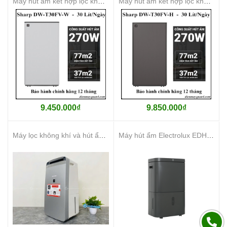
Máy hút ẩm kết hợp lọc không khí Sharp DW-T30FV-W 30 Lít
Máy hút ẩm kết hợp lọc không khí Sharp DW-T30FV-H 30 Lít
9.450.000₫
9.850.000₫
Máy lọc không khí và hút ẩm Sharp DW-J27FV-S 27L
Máy hút ẩm Electrolux EDH14TRBD2 - Hàng chính hãng