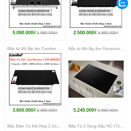
5.090.000₫
2.500.000₫
5.990.000₫
4.990.000₫
Bếp từ đôi lắp âm Comfee CIH-40DHE
Bếp từ đôi lắp âm Panasonic KY-R72AELYUE
3.600.000₫
5.240.000₫
6.990.000₫
6.990.000₫
Bếp Điện Từ Kết Hợp 2 Vùng Nấu HC-H7321B Hafele 536.61.856
Bếp Từ 2 Vùng Nấu HC-I7325B Hafele 533.09.979