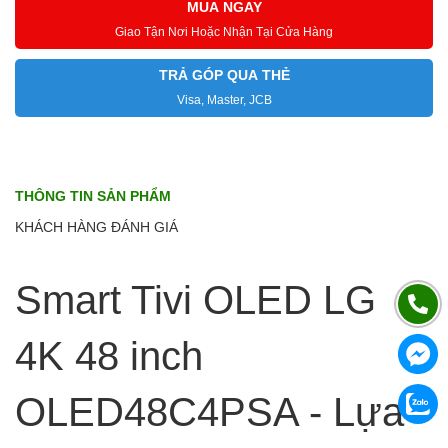
MUA NGAY
Giao Tận Nơi Hoặc Nhận Tại Cửa Hàng
TRẢ GÓP QUA THẺ
Visa, Master, JCB
THÔNG TIN SẢN PHẨM
KHÁCH HÀNG ĐÁNH GIÁ
Smart Tivi OLED LG
4K 48 inch
OLED48C4PSA - Lựa