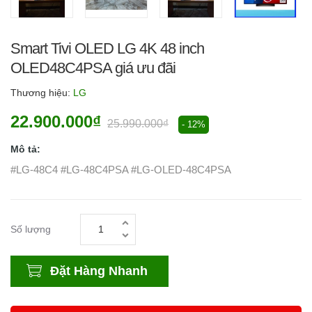
Smart Tivi OLED LG 4K 48 inch
OLED48C4PSA giá ưu đãi
Thương hiệu:
LG
22.900.000₫
25.990.000₫
- 12%
Mô tả:
#LG-48C4 #LG-48C4PSA #LG-OLED-48C4PSA
Số lượng
Đặt Hàng Nhanh