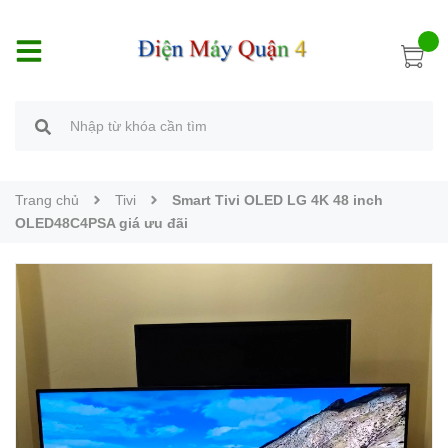
Trang chủ
Tivi
Smart Tivi OLED LG 4K 48 inch
OLED48C4PSA giá ưu đãi