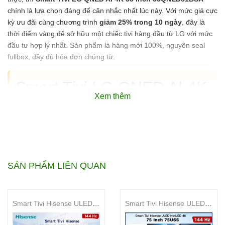
chính là lựa chọn đáng để cân nhắc nhất lúc này. Với mức giá cực
kỳ ưu đãi cùng chương trình
giảm 25% trong 10 ngày
, đây là
thời điểm vàng để sở hữu một chiếc tivi hàng đầu từ LG với mức
đầu tư hợp lý nhất. Sản phẩm là hàng mới 100%, nguyên seal
fullbox, đầy đủ hóa đơn chứng từ.
Smart Tivi LG QNED AI 4K
Xem thêm
55 inch 55QNED81BSA có
tốt không?
Smart Tivi LG QNED AI 4K 55 inch 55QNED81BSA là dòng
tivi cao cấp sử dụng công nghệ đèn nền Mini LED kết hợp bộ
SẢN PHẨM LIÊN QUAN
xử lý Alpha 7 AI 4K thế hệ thứ 9, cho khả năng tái tạo màu
sắc đạt chuẩn 100% dải màu DCI-P3. Với kích thước 55 inch
tối ưu cho không gian phòng khách hiện đại tại TPHCM, sản
Smart Tivi Hisense ULED MiniLED 4K 85 Inch 85U6S
Smart Tivi Hisense ULED MiniLED 4K 75 Inch 75U6S
phẩm mang lại trải nghiệm hình ảnh sắc nét và âm thanh
vòm Virtual 9.1.2 chuyên nghiệp. Đây là lựa chọn hàng đầu