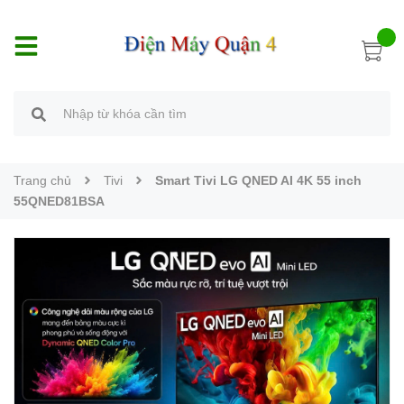
Trang chủ
Tivi
Smart Tivi LG QNED AI 4K 55 inch
55QNED81BSA