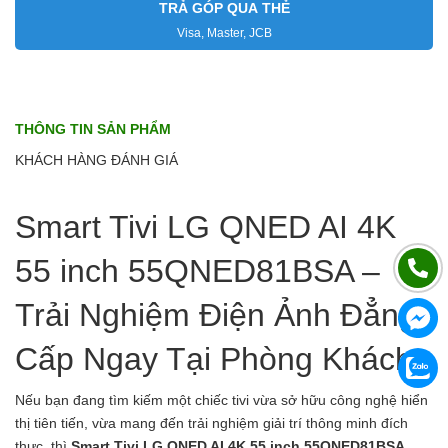
TRẢ GÓP QUA THẺ
Visa, Master, JCB
THÔNG TIN SẢN PHẨM
KHÁCH HÀNG ĐÁNH GIÁ
Smart Tivi LG QNED AI 4K
55 inch 55QNED81BSA –
Trải Nghiệm Điện Ảnh Đẳng
Cấp Ngay Tại Phòng Khách
Nếu bạn đang tìm kiếm một chiếc tivi vừa sở hữu công nghệ hiển
thị tiên tiến, vừa mang đến trải nghiệm giải trí thông minh đích
thực, thì
Smart Tivi LG QNED AI 4K 55 inch 55QNED81BSA