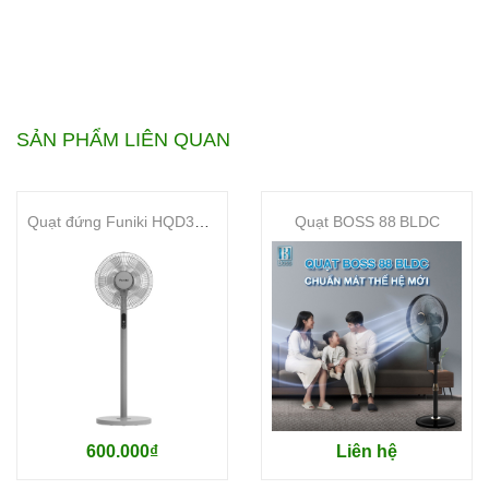
Quạt đứng lửng sải cánh 30cm (12").
32 tốc độ (Động cơ DC).
Cánh quạt nhựa trong AS 7 cánh.
Xoay (Sử dụng động cơ) – Góc xoay 30°/70°/110°.
Nút nhấn trên quạt/ Điều khiển từ xa, Khoá trẻ em.
SẢN PHẨM LIÊN QUAN
Hẹn giờ Mở/ Hẹn giờ Tắt thời lượng 1/2/4/6 giờ.
Chức năng gió tự nhiên, Gió nhẹ nhàng, Chức năng ECO,
Chức năng khô quần áo.
Quạt đứng Funiki HQD3804AR
Quạt BOSS 88 BLDC
Điện áp: 220V/50Hz – Công suất: 22W – Trọng lượng: 4.5
kg.
Thông số kỹ thuật
Kích thước:
Chiều cao: 90cm – 109cm
#quat-kdk-klv-30dc
600.000₫
Liên hệ