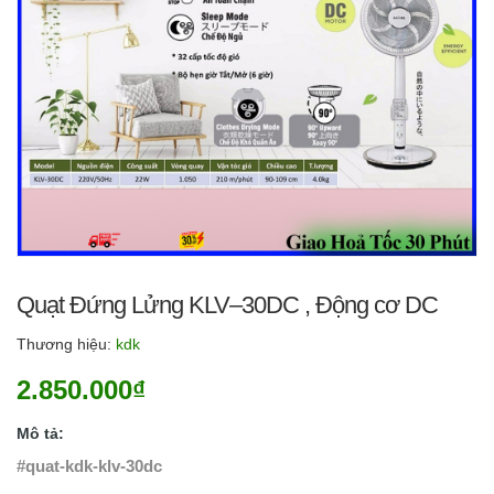
Quạt Đứng Lửng KLV–30DC , Động cơ DC
Thương hiệu:
kdk
2.850.000₫
Mô tả:
#quat-kdk-klv-30dc