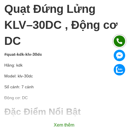
Quạt Đứng Lửng
KLV–30DC , Động cơ
DC
#quat-kdk-klv-30dc
Hãng: kdk
Model: klv-30dc
Số cánh: 7 cánh
Động cơ: DC
Đặc Điểm Nổi Bật
Xem thêm