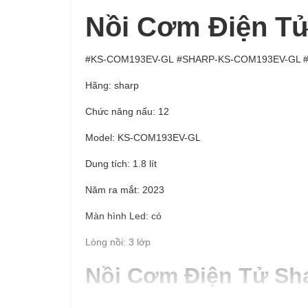
Nồi Cơm Điện Tử
#KS-COM193EV-GL #SHARP-KS-COM193EV-GL 
Hãng: sharp
Chức năng nấu: 12
Model: KS-COM193EV-GL
Dung tích: 1.8 lít
Năm ra mắt: 2023
Màn hình Led: có
Lòng nồi: 3 lớp
Nồi Cơm Điện Tử Sh