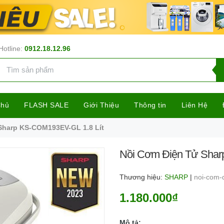
Hotline:
0912.18.12.96
Chủ
FLASH SALE
Giới Thiệu
Thông tin
Liên Hệ
Sharp KS-COM193EV-GL 1.8 Lít
Nồi Cơm Điện Tử Shar
Thương hiệu:
SHARP
|
noi-com-
1.180.000₫
Mô tả: