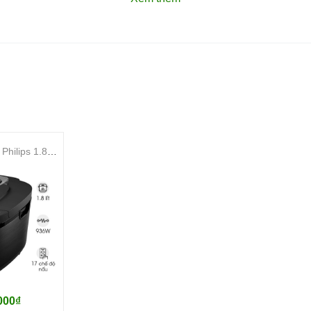
Nồi cơm điện tử Philips 1.8 lít HD4814/31
000₫