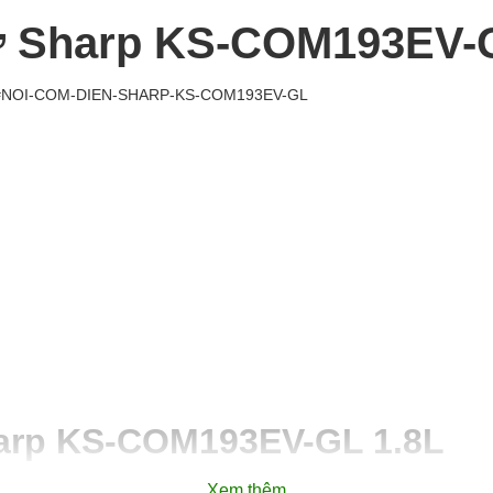
 Sharp KS-COM193EV-GL
#NOI-COM-DIEN-SHARP-KS-COM193EV-GL
arp KS-COM193EV-GL 1.8L
Xem thêm