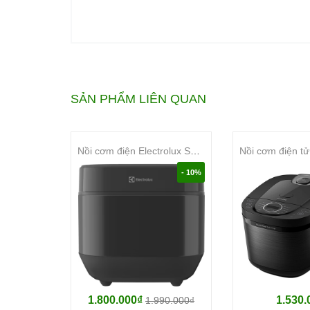
SẢN PHẨM LIÊN QUAN
Nồi cơm điện Electrolux Series 500 1.8L E5RC1-610P
- 10%
Đặc Điểm Nổi Bật:
Công suất 790W
1.800.000₫
1.530.
1.990.000₫