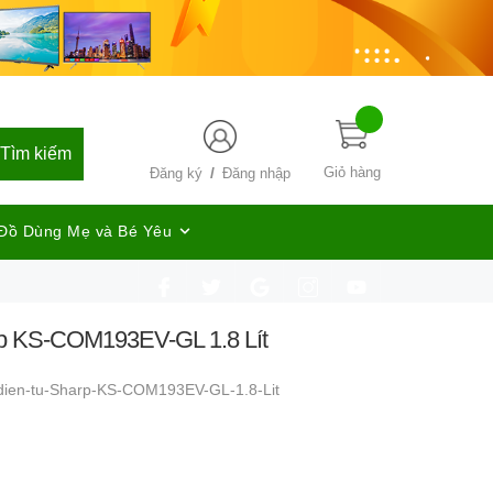
Tìm kiếm
/
Giỏ hàng
Đăng ký
Đăng nhập
Đồ Dùng Mẹ và Bé Yêu
p KS-COM193EV-GL 1.8 Lít
dien-tu-Sharp-KS-COM193EV-GL-1.8-Lit