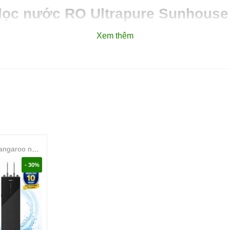
lọc nước RO Ultrapure Sunhouse 
Xem thêm
Máy lọc nước Kangaroo nóng lạnh 10 lõi KG10S16N3
- 30%