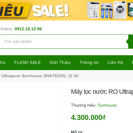
Hotline:
0912.18.12.96
Chủ
FLASH SALE
Giới Thiệu
Thông tin
Liên Hệ
 Ultrapure Sunhouse SHA76225L 11 lõi
Máy lọc nước RO Ultra
Thương hiệu:
Sunhouse
4.300.000₫
Mô tả: