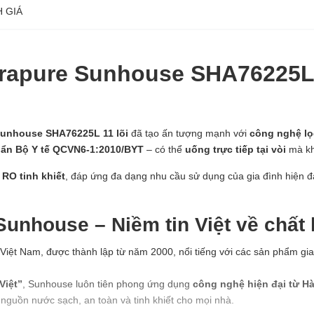
 GIÁ
rapure Sunhouse SHA76225L 
 Sunhouse SHA76225L 11
lõi
đã tạo ấn tượng mạnh với
công nghệ l
ẩn Bộ Y tế QCVN6-1:2010/BYT
– có thể
uống trực tiếp tại vòi
mà kh
 RO tinh khiết
, đáp ứng đa dạng nhu cầu sử dụng của gia đình hiện đ
Sunhouse – Niềm tin Việt về chất
Việt Nam, được thành lập từ năm 2000, nổi tiếng với các sản phẩm gia 
Việt”
, Sunhouse luôn tiên phong ứng dụng
công nghệ hiện đại từ H
guồn nước sạch, an toàn và tinh khiết cho mọi nhà.