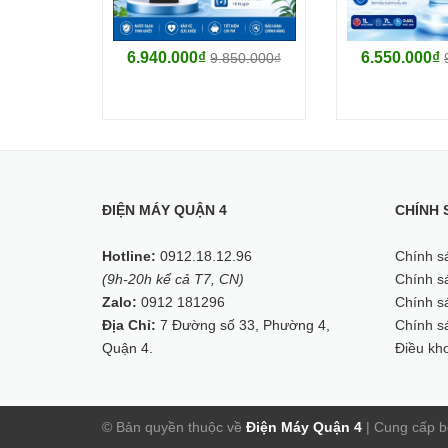
6.940.000₫
6.550.000₫
9.850.000₫
ĐIỆN MÁY QUẬN 4
CHÍNH 
Hotline:
0912.18.12.96
Chính s
(9h-20h kể cả T7, CN)
Chính sá
Zalo:
0912 181296
Chính sá
Địa Chỉ:
7 Đường số 33, Phường 4,
Chính s
Quận 4.
Điều kh
© Bản quyền thuộc về
Điện Máy Quận 4
|
Cung cấp b