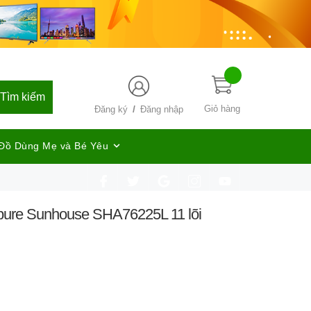
Tìm kiếm
/
Giỏ hàng
Đăng ký
Đăng nhập
Đồ Dùng Mẹ và Bé Yêu
pure Sunhouse SHA76225L 11 lõi