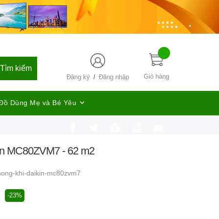
Tìm kiếm
/
Giỏ hàng
Đăng ký
Đăng nhập
Đồ Dùng Mẹ và Bé Yêu
kin MC80ZVM7 - 62 m2
hong-khi-daikin-mc80zvm7
-23%