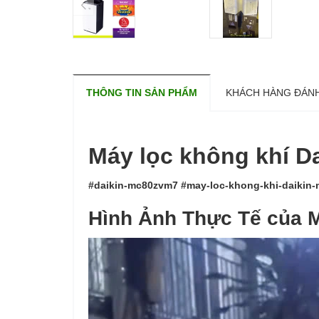
THÔNG TIN SẢN PHẨM
KHÁCH HÀNG ĐÁNH
Máy lọc không khí D
#daikin-mc80zvm7 #may-loc-khong-khi-daikin
Hình Ảnh Thực Tế của M