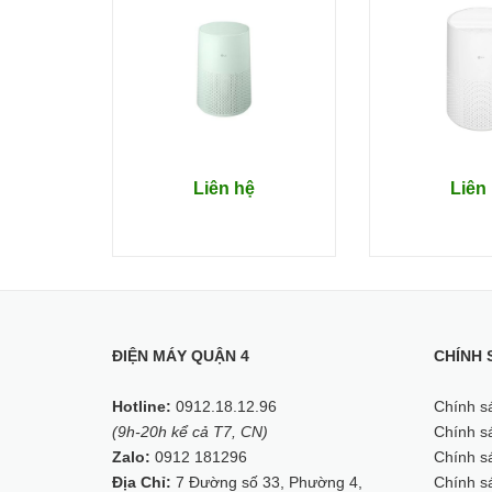
Liên hệ
Liên
ĐIỆN MÁY QUẬN 4
CHÍNH 
Hotline:
0912.18.12.96
Chính s
(9h-20h kể cả T7, CN)
Chính sá
Zalo:
0912 181296
Chính sá
Địa Chỉ:
7 Đường số 33, Phường 4,
Chính s