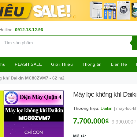
Hotline:
0912.18.12.96
Chủ
FLASH SALE
Giới Thiệu
Thông tin
Liên Hệ
g khí Daikin MC80ZVM7 - 62 m2
Máy lọc không khí Dai
Thương hiệu:
Daikin
|
may-loc-k
7.700.000₫
9.990.000₫
Mô tả: