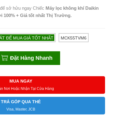
 để sở hửu ngay Chiếc
Máy lọc không khí Daikin
100% + Giá tốt nhất Thị Trường.
T ĐỂ MUA GIÁ TỐT NHẤT
MCK55TVM6
Đặt Hàng Nhanh
MUA NGAY
ận Nơi Hoặc Nhận Tại Cửa Hàng
TRẢ GÓP QUA THẺ
Visa, Master, JCB