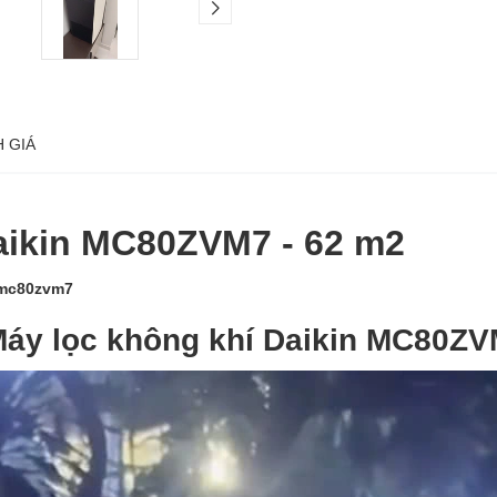
 GIÁ
aikin MC80ZVM7 - 62 m2
-mc80zvm7
áy lọc không khí Daikin MC80ZVM