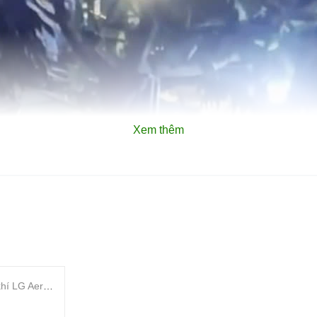
Xem thêm
Máy lọc không khí LG AeroMini 360 AS30GGW1A