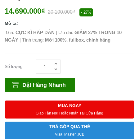
14.690.000₫
20.100.000₫
- 27%
Mô tả:
Giá:
CỰC KÌ HẤP DẪN
| Ưu đãi:
GIẢM 27% TRONG 10
NGÀY
| Tình trạng:
Mới 100%, fullbox, chính hãng
Số lượng
Đặt Hàng Nhanh
MUA NGAY
Giao Tận Nơi Hoặc Nhận Tại Cửa Hàng
TRẢ GÓP QUA THẺ
Visa, Master, JCB