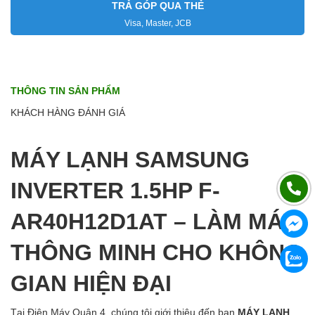
TRẢ GÓP QUA THẺ
Visa, Master, JCB
THÔNG TIN SẢN PHẨM
KHÁCH HÀNG ĐÁNH GIÁ
MÁY LẠNH SAMSUNG
INVERTER 1.5HP F-
AR40H12D1AT – LÀM MÁT
THÔNG MINH CHO KHÔNG
GIAN HIỆN ĐẠI
Tại Điện Máy Quận 4, chúng tôi giới thiệu đến bạn
MÁY LẠNH