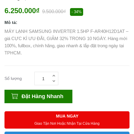
6.250.000₫
9.500.000₫
- 34%
Mô tả:
MÁY LẠNH SAMSUNG INVERTER 1.5HP F-AR40H12D1AT –
giá CỰC KÌ ƯU ĐÃI, GIẢM 32% TRONG 10 NGÀY. Hàng mới
100%, fullbox, chính hãng, giao nhanh & lắp đặt trong ngày tại
TPHCM.
Số lượng
Đặt Hàng Nhanh
MUA NGAY
Giao Tận Nơi Hoặc Nhận Tại Cửa Hàng