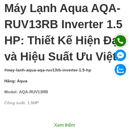
Máy Lạnh Aqua AQA-
RUV13RB Inverter 1.5
HP: Thiết Kế Hiện Đại
và Hiệu Suất Ưu Việt
#may-lanh-aqua-aqa-ruv13rb-inverter-1.5-hp
Hãng: Aqua
Model: AQA-RUV13RB
Công suất: 1.5HP
Xem thêm