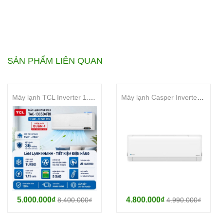
SẢN PHẨM LIÊN QUAN
Máy lạnh TCL Inverter 1.5 HP TAC-13CSD/FBI
Máy lạnh Casper Inverter 1 HP JC-09IU36
Thiết Kế Hiện Đại:
Với kiểu dáng thanh lịch và màn hình hiển thị nhiệt độ trên dàn
lạnh, Máy Lạnh Aqua AQA-RUV13RB Inverter 1.5 HP tạo điểm
nhấn thẩm mỹ cho không gian sống của bạn. Thiết kế này không
chỉ đẹp mắt mà còn giúp bạn dễ dàng kiểm soát và điều chỉnh
nhiệt độ theo mong muốn.
5.000.000₫
4.800.000₫
8.400.000₫
4.990.000₫