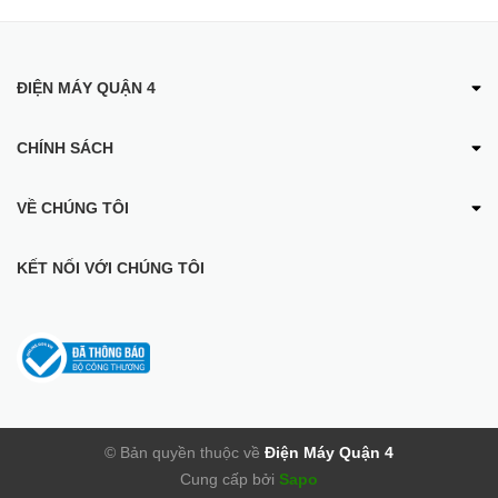
ĐIỆN MÁY QUẬN 4
CHÍNH SÁCH
VỀ CHÚNG TÔI
KẾT NỐI VỚI CHÚNG TÔI
Hiệu Suất Ưu Việt:
Với công suất làm lạnh mạnh mẽ lên đến 1.5 HP (12.500 BTU),
máy lạnh treo tường Aqua là lựa chọn lý tưởng cho các phòng có
diện tích từ 15 đến 20m². Điều này làm cho máy phù hợp cho
nhiều không gian như phòng khách, phòng ngủ, hay văn phòng
© Bản quyền thuộc về
Điện Máy Quận 4
làm việc.
Cung cấp bởi
Sapo