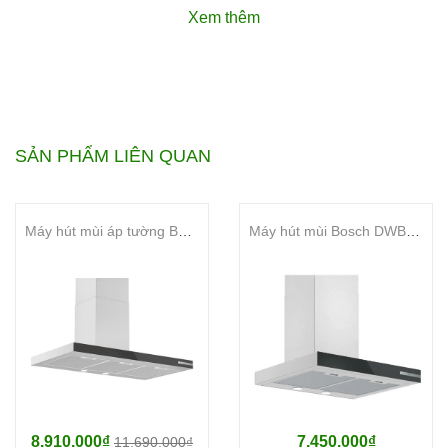
Hình ảnh sản phẩm
Máy hút
Xem thêm
mùi 70cm Rinnai RVH-
7Slim(Hood-LG) :
SẢN PHẨM LIÊN QUAN
Máy hút mùi áp tường Bosch DWB97BK61T
Máy hút mùi Bosch DWB67BK61T
8.910.000₫
7.450.000₫
11.690.000₫