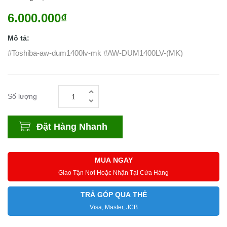
6.000.000₫
Mô tả:
#Toshiba-aw-dum1400lv-mk #AW-DUM1400LV-(MK)
Số lượng
Đặt Hàng Nhanh
MUA NGAY
Giao Tận Nơi Hoặc Nhận Tại Cửa Hàng
TRẢ GÓP QUA THẺ
Visa, Master, JCB