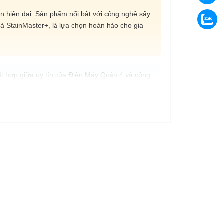
an hiện đại. Sản phẩm nổi bật với công nghệ sấy
và StainMaster+, là lựa chọn hoàn hảo cho gia
t hợp giữa uy tín của Điện Máy Quận 4 và công
năm.