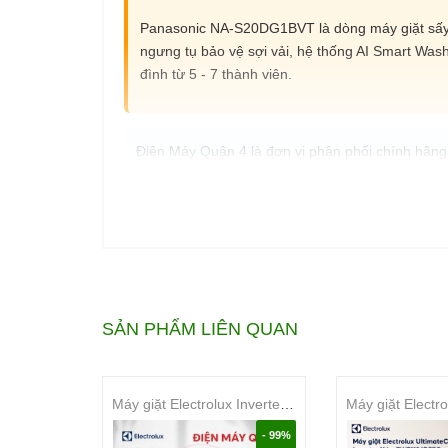
Panasonic NA-S20DG1BVT là dòng máy giặt sấy 2 t
ngưng tụ bảo vệ sợi vải, hệ thống AI Smart Wash
đình từ 5 - 7 thành viên.
Điện Máy Quận 4 là đơn vị phân phối chính hãn
nghệ Nhật Bản từ Panasonic mang đến giải pháp 
Tên sản phẩm:
Máy giặt sấy Panasonic In
Tên gọi khác:
Panasonic NA-S20DG1BV
Loại máy:
Máy giặt sấy lồng ngang
Công nghệ chủ đạo:
3Di Inverter, AI Sm
Phù hợp:
Gia đình 5 - 7 người (Giặt 10kg,
SẢN PHẨM LIÊN QUAN
Thương hiệu:
Panasonic
Máy giặt Electrolux Inverter 10 kg EWF1024D3EC
📌 Nội dung chính
- 99%
Điều hướng nhanh nội dung trong bài