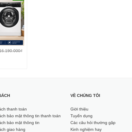
c NA-S20DG1BVT cho khách hàng tại TPHCM?
iết bị
iện Máy Quận 4
verter giặt 10 kg - sấy 7 kg NA-S20DG1BVT
16.190.000₫
D3EC
ter 11 kg EWF1124D3EC
SÁCH
VỀ CHÚNG TÔI
ông nghệ trên máy giặt sấy Pan
ách thanh toán
Giới thiệu
ch bảo mật thông tin thanh toán
Tuyển dụng
ch bảo mật thông tin
Các câu hỏi thường gặp
ách giao hàng
Kinh nghiệm hay