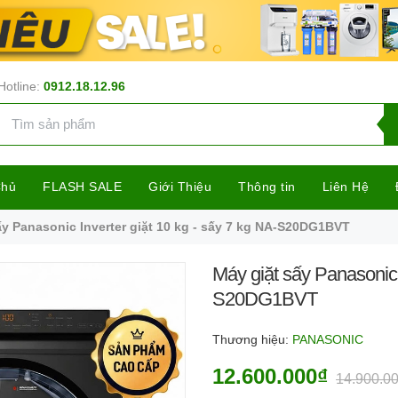
Hotline:
0912.18.12.96
Chủ
FLASH SALE
Giới Thiệu
Thông tin
Liên Hệ
ấy Panasonic Inverter giặt 10 kg - sấy 7 kg NA-S20DG1BVT
Máy giặt sấy Panasonic I
S20DG1BVT
Thương hiệu:
PANASONIC
12.600.000₫
14.900.0