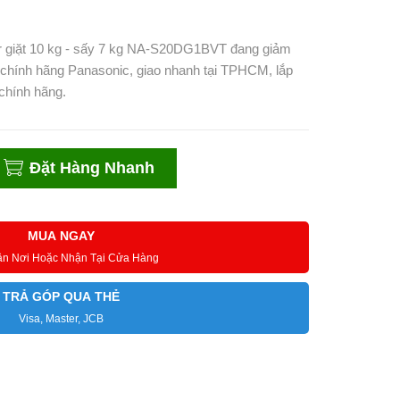
er giặt 10 kg - sấy 7 kg NA-S20DG1BVT đang giảm
, chính hãng Panasonic, giao nhanh tại TPHCM, lắp
chính hãng.
Đặt Hàng Nhanh
MUA NGAY
ận Nơi Hoặc Nhận Tại Cửa Hàng
TRẢ GÓP QUA THẺ
Visa, Master, JCB