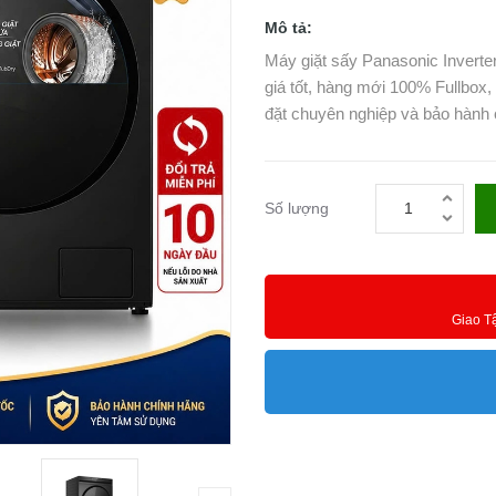
Mô tả:
Máy giặt sấy Panasonic Invert
giá tốt, hàng mới 100% Fullbox
đặt chuyên nghiệp và bảo hành 
Số lượng
Giao T