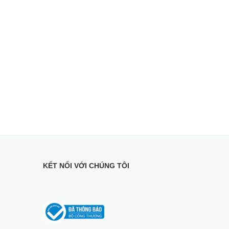
KẾT NỐI VỚI CHÚNG TÔI
asonic NA-