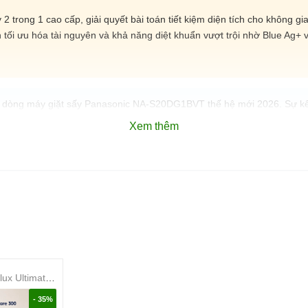
rong 1 cao cấp, giải quyết bài toán tiết kiệm diện tích cho không gi
 tối ưu hóa tài nguyên và khả năng diệt khuẩn vượt trội nhờ Blue Ag+ 
g dòng máy giặt sấy Panasonic NA-S20DG1BVT thế hệ mới 2026. Sự kế
chăm sóc quần áo bền bỉ với thời gian bảo hành động cơ lên đến 12 
Xem thêm
verter giặt 10 kg - sấy 7 kg NA-S20DG1BVT
T
art Wash, Blue Ag+, Sấy ngưng tụ
 Sấy 7kg)
Máy giặt Electrolux UltimateCare 300 Inverter 11 kg EWF1124D3EC
- 35%