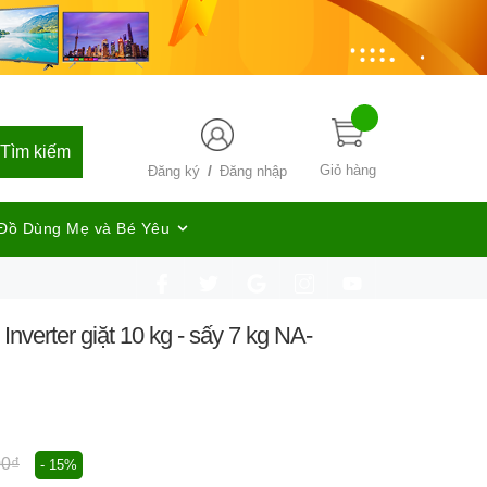
Tìm kiếm
/
Giỏ hàng
Đăng ký
Đăng nhập
Đồ Dùng Mẹ và Bé Yêu
nverter giặt 10 kg - sấy 7 kg NA-
00₫
- 15%