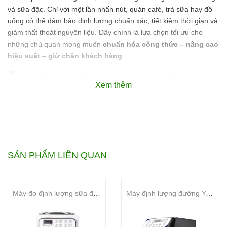
và sữa đặc. Chỉ với một lần nhấn nút, quán café, trà sữa hay đồ
uống có thể đảm bảo định lượng chuẩn xác, tiết kiệm thời gian và
giảm thất thoát nguyên liệu. Đây chính là lựa chọn tối ưu cho
những chủ quán mong muốn
chuẩn hóa công thức – nâng cao
hiệu suất – giữ chân khách hàng
.
🏷️ Giới thiệu thương hiệu
Xem thêm
UNIBAR
Unibar
là thương hiệu chuyên sản xuất thiết bị pha chế hiện đại,
nổi bật với các dòng máy định lượng, máy dập nắp và máy pha
chế chuyên dụng. Các sản phẩm Unibar được tin dùng rộng rãi
tại Việt Nam nhờ thiết kế bền bỉ, dễ sử dụng, hỗ trợ quán nâng
SẢN PHẨM LIÊN QUAN
cao năng suất, giảm chi phí vận hành và đảm bảo chất lượng
đồng nhất.
Máy đo định lượng sữa đặc Unibar UBS-19
Máy định lượng đường Yubann 16A
Video giới thiệu sản phẩm MÁY
ĐO ĐỊNH LƯỢNG ĐƯỜNG SỮA