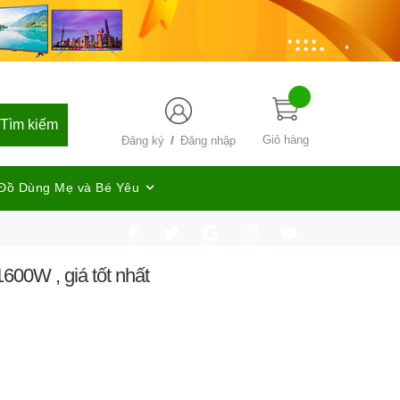
Tìm kiếm
/
Giỏ hàng
Đăng ký
Đăng nhập
Đồ Dùng Mẹ và Bé Yêu
00W , giá tốt nhất