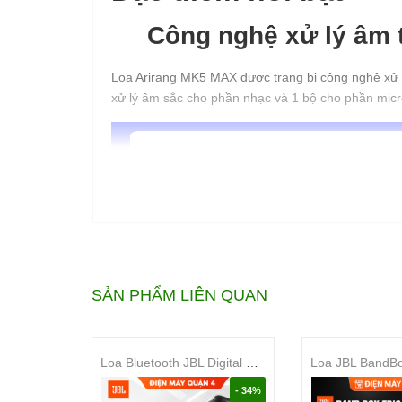
Công nghệ xử lý âm 
Loa Arirang MK5 MAX được trang bị công nghệ xử lý
xử lý âm sắc cho phần nhạc và 1 bộ cho phần micr
SẢN PHẨM LIÊN QUAN
Loa Bluetooth JBL Digital Mixer Bluetooth 120W EON One Compact
- 34%