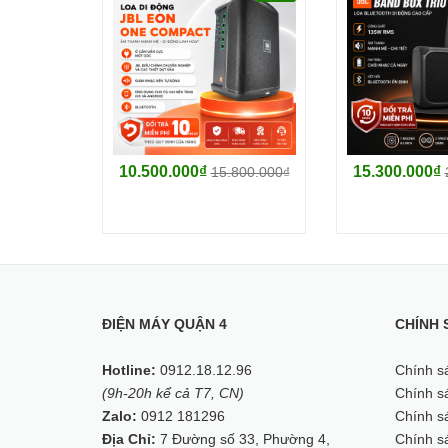
10.500.000₫
15.300.000₫
15.800.000₫
Kèm 2 micro không dâ
ĐIỆN MÁY QUẬN 4
CHÍNH 
Loa Arirang MK5 MAX đi kèm với 2 micro không dây v
bị nhiễu sóng, giúp bạn thoải mái ca hát mà không 
Hotline:
0912.18.12.96
Chính s
(9h-20h kể cả T7, CN)
Chính sá
Zalo:
0912 181296
Chính sá
Địa Chỉ:
7 Đường số 33, Phường 4,
Chính s