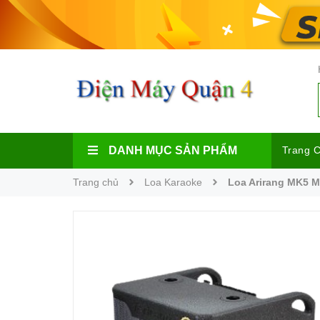
DANH MỤC SẢN PHẨM
Trang 
Trang chủ
Loa Karaoke
Loa Arirang MK5 M