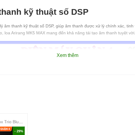
thanh kỹ thuật số DSP
 âm thanh kỹ thuật số DSP, giúp âm thanh được xử lý chính xác, tinh 
o, loa Arirang MK5 MAX mang đến khả năng tái tạo âm thanh tuyệt vời,
Xem thêm
Loa JBL BandBox Trio Bluetooth 5.4 Công Suất 135W Tách Nhạc Stem AI Thời Gian Thực
- 29%