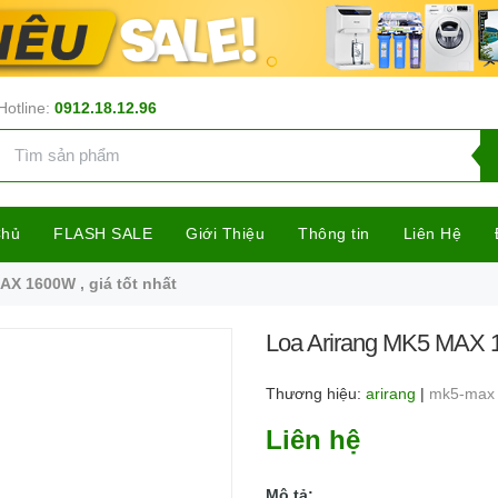
Hotline:
0912.18.12.96
Chủ
FLASH SALE
Giới Thiệu
Thông tin
Liên Hệ
AX 1600W , giá tốt nhất
Loa Arirang MK5 MAX 16
Thương hiệu:
arirang
|
mk5-max
Liên hệ
Mô tả: