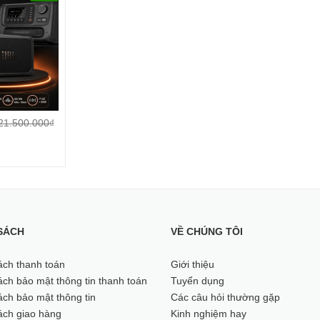
21.500.000₫
y vỏ kim loại, đầu thu chất lượn
SÁCH
VỀ CHÚNG TÔI
ỏ kim loại, đầu thu chất lượng cao, dải tần UHF. Micro có thiết kế ch
lo bị gián đoạn.
ách thanh toán
Giới thiệu
ch bảo mật thông tin thanh toán
Tuyển dụng
ch bảo mật thông tin
Các câu hỏi thường gặp
ách giao hàng
Kinh nghiệm hay