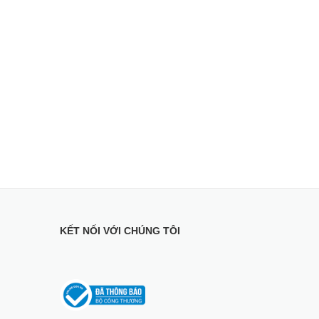
g cao, dải tần UHF
KẾT NỐI VỚI CHÚNG TÔI
ắc chắn, bền bỉ, cho khả năng thu sóng tốt, không