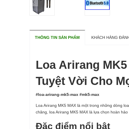
THÔNG TIN SẢN PHẨM
KHÁCH HÀNG ĐÁNH
Loa Arirang MK5
Tuyệt Vời Cho M
#loa-arirang-mk5-max #mk5-max
Loa Arirang MK5 MAX là một trong những dòng loa ka
chăng, loa Arirang MK5 MAX là lựa chọn hoàn hảo c
Đặc điểm nổi bật