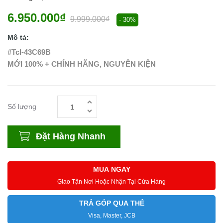
6.950.000₫
9.999.000₫
- 30%
Mô tả:
#Tcl-43C69B
MỚI 100% + CHÍNH HÃNG, NGUYÊN KIỆN
Số lượng
Đặt Hàng Nhanh
MUA NGAY
Giao Tận Nơi Hoặc Nhận Tại Cửa Hàng
TRẢ GÓP QUA THẺ
Visa, Master, JCB