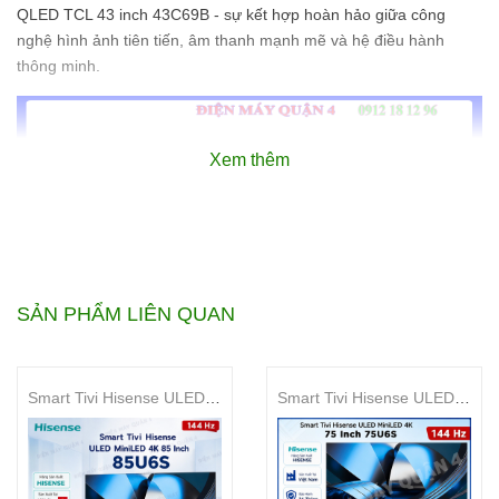
QLED TCL 43 inch 43C69B - sự kết hợp hoàn hảo giữa công
nghệ hình ảnh tiên tiến, âm thanh mạnh mẽ và hệ điều hành
thông minh.
Xem thêm
SẢN PHẨM LIÊN QUAN
Google Tivi QLED TCL 43 inch 43C69B
Smart Tivi Hisense ULED MiniLED 4K 85 Inch 85U6S
Smart Tivi Hisense ULED MiniLED 4K 75 Inch 75U6S
Đặc điểm nổi bật:
Công nghệ hình ảnh QLED