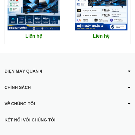
PRO:
Dải màu 95% DCI-P3:
Mang đến hình ảnh sống động với
màu sắc rực rỡ, chi tiết và chân thực như thật.
Liên hệ
Liên hệ
ĐIỆN MÁY QUẬN 4
CHÍNH SÁCH
VỀ CHÚNG TÔI
KẾT NỐI VỚI CHÚNG TÔI