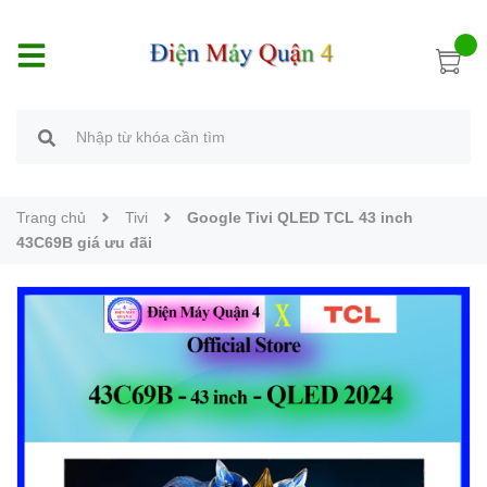
Trang chủ
Tivi
Google Tivi QLED TCL 43 inch
43C69B giá ưu đãi