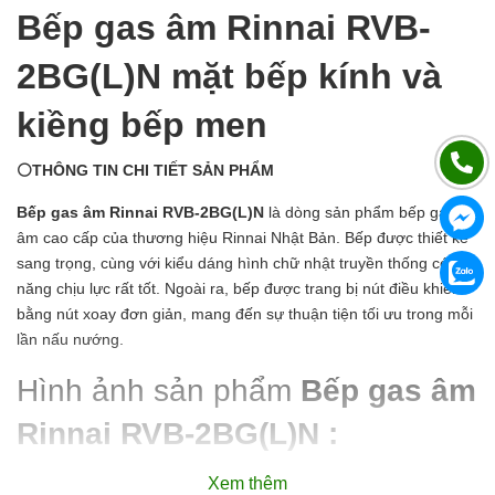
Bếp gas âm Rinnai RVB-
2BG(L)N mặt bếp kính và
kiềng bếp men
⚪THÔNG TIN CHI TIẾT SẢN PHẨM
Bếp gas âm Rinnai RVB-2BG(L)N
là dòng sản phẩm bếp gas
âm cao cấp của thương hiệu Rinnai Nhật Bản. Bếp được thiết kế
sang trọng, cùng với kiểu dáng hình chữ nhật truyền thống có khả
năng chịu lực rất tốt. Ngoài ra, bếp được trang bị nút điều khiển
bằng nút xoay đơn giản, mang đến sự thuận tiện tối ưu trong mỗi
lần nấu nướng.
Hình ảnh sản phẩm
Bếp gas âm
Rinnai RVB-2BG(L)N :
Xem thêm