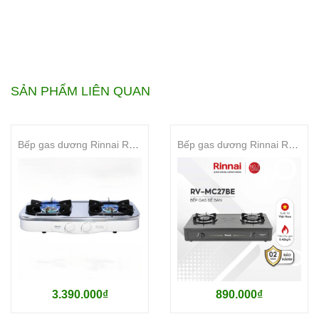
SẢN PHẨM LIÊN QUAN
Bếp gas dương Rinnai RJ-554S(SV)
Bếp gas dương Rinnai RV-MC27BE
3.390.000₫
890.000₫
⚪ĐẶC ĐIỂM NỔI BẬT