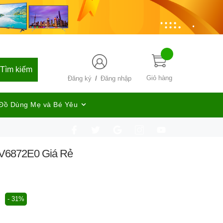
Tìm kiếm
/
Giỏ hàng
Đăng ký
Đăng nhập
Đồ Dùng Mẹ và Bé Yêu
 FV6872E0 Giá Rẻ
- 31%