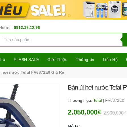
Hotline:
0912.18.12.96
Chủ
FLASH SALE
Giới Thiệu
Thông tin
Liên Hệ
i hơi nước Tefal FV6872E0 Giá Rẻ
Bàn ủi hơi nước Tefal
Thương hiệu:
Tefal
|
FV6872E0
2.050.000₫
2.990.000₫
Mô tả: