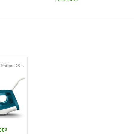
Bàn là hơi nước Philips DST2030/90
00₫