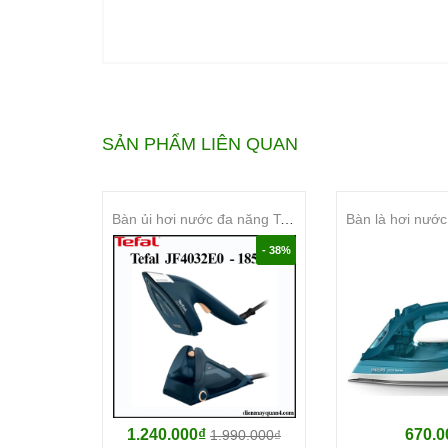
SẢN PHẨM LIÊN QUAN
Loại bàn ủi:
Bàn ủi hơi nước đa năng Tefal 2 trong 1 Duo Power JF4032E0
Bàn ủi hơi nước
- 38%
Công suất:
2800W
Bình nước:
270 ml
Mặt đế:
1.240.000₫
670.0
1.990.000₫