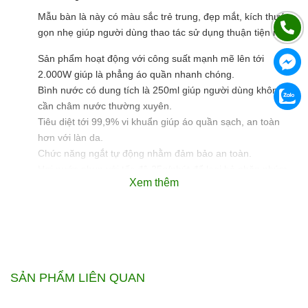
Mẫu bàn là này có màu sắc trẻ trung, đẹp mắt, kích thước
gọn nhẹ giúp người dùng thao tác sử dụng thuận tiện nhất.
Sản phẩm hoạt động với công suất mạnh mẽ lên tới
2.000W giúp là phẳng áo quần nhanh chóng.
Bình nước có dung tích là 250ml giúp người dùng không
cần châm nước thường xuyên.
Tiêu diệt tới 99,9% vi khuẩn giúp áo quần sạch, an toàn
hơn với làn da.
Chức năng ngắt tự động nhằm đảm bảo an toàn.
Hơi nước phun với tốc độ 25g/phút để loại bỏ nhăn nhúm
Xem thêm
hiệu quả.
Có tới 4 chế độ hơi nước cho người dùng tùy chọn dễ
dàng.
Mặt đế ủi làm từ gốm để sử dụng thuận tiện nhất.
Bình chứa nước dung tích 250ml.
Nút trượt xả cặn Calc-Clean dễ dàng loại bỏ cặn để sử
SẢN PHẨM LIÊN QUAN
dụng bàn ủi lâu hơn.