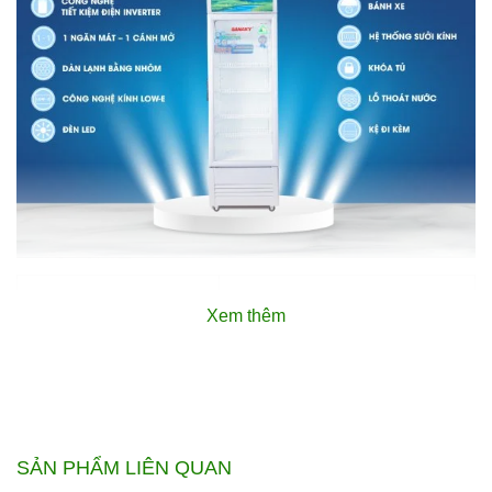
Nội dung tóm tắt
hiện
Xem thêm
CÔNG
NGHỆ
SẢN PHẨM LIÊN QUAN
SMART