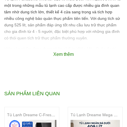
một trong những mẫu tủ lạnh cao cấp được nhiều gia đình quan
tâm nhờ dung tích lớn, thiết kế 4 cửa sang trọng và tích hợp
nhiều công nghệ bảo quản thực phẩm tiên tiến. Với dung tích sử
dụng 525 lít, sản phẩm đáp ứng tốt nhu cầu lưu trữ thực phẩm
cho gia đình từ 4 - 5 người, đặc biệt phù hợp với những gia đình
có thói quen tích trữ thực phẩm thường xuyên.
Hiện sản phẩm đang được phân phối tại Điện Máy Quận 4 với
Xem thêm
mức giá Đang giảm giá tốt, hàng mới 100% Fullbox, chính hãng
Panasonic.
Vì sao chuyên gia Điện Máy
Quận 4 đặc biệt đề xuất
SẢN PHẨM LIÊN QUAN
Panasonic NR-XZ590CWKV?
Là đơn vị chuyên cung cấp các dòng tủ lạnh Panasonic chính
hãng tại TPHCM, Điện Máy Quận 4 luôn ưu tiên những sản phẩm
Tủ Lạnh Dreame C-Fresh 600L DRC600WGB4VN
Tủ Lạnh Dreame Mega Pro 409L – DRB400WG3VN
có khả năng đáp ứng tốt nhu cầu thực tế của khách hàng.