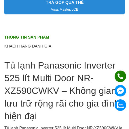
TRẢ GÓP QUA THẺ
Visa, Master, JCB
THÔNG TIN SẢN PHẨM
KHÁCH HÀNG ĐÁNH GIÁ
Tủ lạnh Panasonic Inverter
525 lít Multi Door NR-
XZ590CWKV – Không gian
lưu trữ rộng rãi cho gia đình
hiện đại
Tủ lạnh Panasonic Inverter 525 lít Multi Door NR-XZ590CWKV là