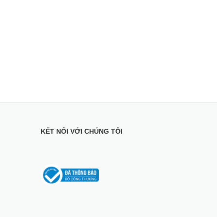
KẾT NỐI VỚI CHÚNG TÔI
 hiểm do bão lũ và thiên tai.
X-Stream của EcoFlow quản lý pin đảm bảo an toàn