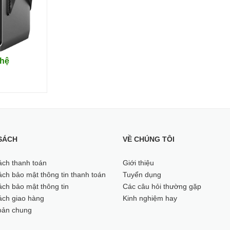
 hệ
SÁCH
VỀ CHÚNG TÔI
ách thanh toán
Giới thiệu
ch bảo mật thông tin thanh toán
Tuyển dụng
ch bảo mật thông tin
Các câu hỏi thường gặp
ách giao hàng
Kinh nghiệm hay
a công suất lên đến 25kWh đủ để hỗ trợ các tình huống cấp bách, nguy
oản chung
ng khi nạp đầy thiết bị. EcoFlow DELTA Pro 3600 tích hợp công nghệ 