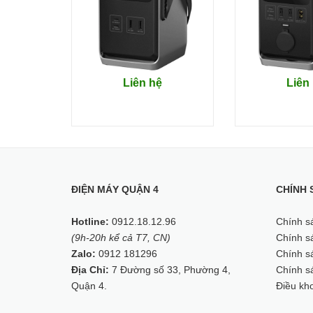
Liên hệ
Liên
ĐIỆN MÁY QUẬN 4
CHÍNH 
Hotline:
0912.18.12.96
Chính s
(9h-20h kể cả T7, CN)
Chính sá
Zalo:
0912 181296
Chính sá
Địa Chỉ:
7 Đường số 33, Phường 4,
Chính s
Sản phẩm còn có thể được ghép nối với nhau, tạo r
Quận 4.
Điều kh
Với khả năng sạc nhanh, bạn cũng chẳng cần lo lắ