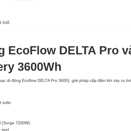
 GIÁ
ng EcoFlow DELTA Pro v
tery 3600Wh
di động Ecoflow DELTA Pro 3600), giải pháp cấp điện khi xảy ra tình 
0 mAh
l (Surge 7200W)
 port