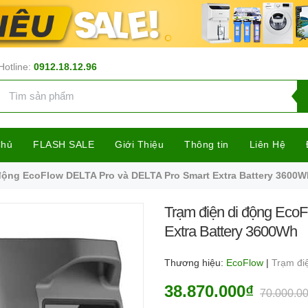
Hotline:
0912.18.12.96
Chủ
FLASH SALE
Giới Thiệu
Thông tin
Liên Hệ
 động EcoFlow DELTA Pro và DELTA Pro Smart Extra Battery 3600W
Trạm điện di động Eco
Extra Battery 3600Wh
Thương hiệu:
EcoFlow
|
Trạm đi
38.870.000₫
70.000.0