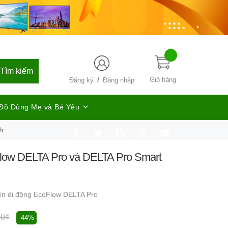
Tìm kiếm
/
Giỏ hàng
Đăng ký
Đăng nhập
Đồ Dùng Mẹ và Bé Yêu
h
Flow DELTA Pro và DELTA Pro Smart
ện di động EcoFlow DELTA Pro
00₫
-44%