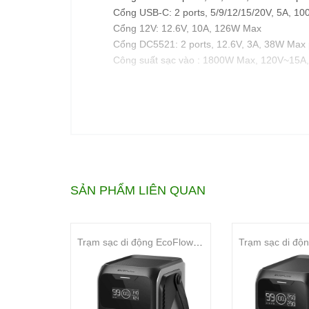
Cổng USB-C: 2 ports, 5/9/12/15/20V, 5A, 10
Cổng 12V: 12.6V, 10A, 126W Max
Cổng DC5521: 2 ports, 12.6V, 3A, 38W Max 
Công suất sạc vào : 1800W Max, 120V~15A
EcoFlow DELTA Pro 3600 có dung lượng pin 3600Wh,
phẩm còn có thể mở rộng công suất lên đến 4500W 
làm việc để đáp ứng nhu cầu của bạn. Thậm chí bạ
SẢN PHẨM LIÊN QUAN
Trạm sạc di động EcoFlow Trail 200 DC Portable Power Station