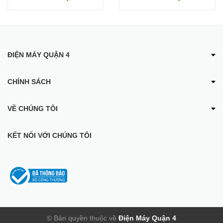
ĐIỆN MÁY QUẬN 4
CHÍNH SÁCH
Ưu điểm của Tivi Xiaomi Redmi A55 55 inch 2025
VỀ CHÚNG TÔI
Thiết kế toàn màn hình 55 inch
KẾT NỐI VỚI CHÚNG TÔI
Tivi Xiaomi Redmi A55 sở hữu màn hình 55 inch và
thiết kế toàn
màn hình
với
tỷ lệ màn hình trên thân máy lên đến 97,14%
,
mang đến cho bạn trải nghiệm xem
đắm chìm
hơn bao giờ hết.
Viền màn hình siêu mỏng mở rộng không gian xem, mang đến
cảm giác như hình ảnh tràn viền ra ngoài màn hình. Tivi Redmi
A55 có thể được lắp đặt trên tường hoặc đặt trên bàn, phù hợp
với mọi không gian nội thất.
© Bản quyền thuộc về
Điện Máy Quận 4