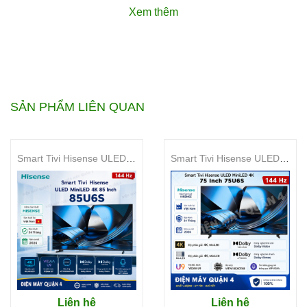
Thân thiện với mắt
Xem thêm
Loa kép – trải nghiệm âm thanh bùng nổ
Bộ xử lý lõi tứ hiệu suất cao, dung lượng lưu trữ lớn 2GB
RAM + 32GB
Trang bị Xiaomi HyperOS
Trung tâm điều khiển thông minh toàn nhà
Trình chiếu màn hình đa chức năng
SẢN PHẨM LIÊN QUAN
Thân máy từ kim loại nguyên khối Unibody
Nhiều cổng kết nối đa dạng
Smart Tivi Hisense ULED MiniLED 4K 85 Inch 85U6S
Smart Tivi Hisense ULED MiniLED 4K 75 Inch 75U6S
Liên hệ
Liên hệ