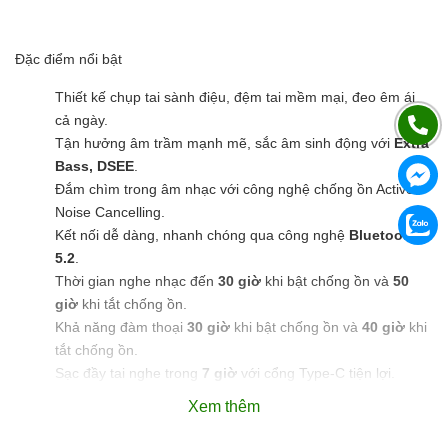
Đặc điểm nổi bật
Thiết kế chụp tai sành điệu, đệm tai mềm mại, đeo êm ái
cả ngày.
Tận hưởng âm trầm mạnh mẽ, sắc âm sinh động với
Extra
Bass, DSEE
.
Đắm chìm trong âm nhạc với công nghệ chống ồn Active
Noise Cancelling.
Kết nối dễ dàng, nhanh chóng qua công nghệ
Bluetooth
5.2
.
Thời gian nghe nhạc đến
30 giờ
khi bật chống ồn và
50
giờ
khi tắt chống ồn.
Khả năng đàm thoại
30 giờ
khi bật chống ồn và
40 giờ
khi
tắt chống ồn.
Sạc đầy tai nghe trong
7 giờ
với cổng Type-C tiện lợi.
Tùy chỉnh EQ bằng điện thoại qua ứng dụng
Sony
Xem thêm
Headphones Connect
.
Điều khiển cảm ứng chạm dễ chỉnh: Tăng/Giảm âm lượng,