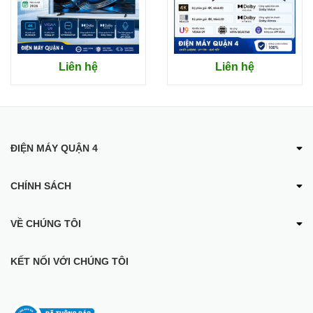
Smart Tivi LG OLED 4K 77 Inch 77C4PSA
OLED
Liên hệ
Liên hệ
Evo
Bộ xử lý α9 AI Processor 4K Gen7:
Nâng cấp hình
ảnh và âm thanh thông minh, mang đến trải nghiệm
ĐIỆN MÁY QUẬN 4
chân thực như bạn đang xem phim tại rạp chiếu
phim.
CHÍNH SÁCH
VỀ CHÚNG TÔI
KẾT NỐI VỚI CHÚNG TÔI