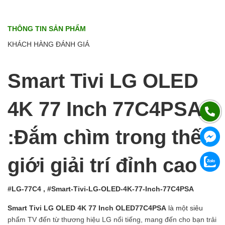
THÔNG TIN SẢN PHẨM
KHÁCH HÀNG ĐÁNH GIÁ
Smart Tivi LG OLED
4K 77 Inch 77C4PSA
:Đắm chìm trong thế
giới giải trí đỉnh cao
#LG-77C4 , #Smart-Tivi-LG-OLED-4K-77-Inch-77C4PSA
Smart Tivi LG OLED 4K 77 Inch OLED77C4PSA
là một siêu
phẩm TV đến từ thương hiệu LG nổi tiếng, mang đến cho bạn trải