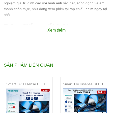
nghiệm giải trí đỉnh cao với hình ảnh sắc nét, sống động và âm
thanh chân thực, như đang xem phim tại rạp chiếu phim ngay tại
nhà.
Đặc điểm nổi bật:
Xem thêm
Mô
Tính năng
tả
Công nghệ OLED Evo:
Mang đến hình ảnh sắc
SẢN PHẨM LIÊN QUAN
nét, sống động với độ tương phản vô tận, màu đen
sâu thẳm và màu sắc rực rỡ.
Smart Tivi Hisense ULED MiniLED 4K 85 Inch 85U6S
Smart Tivi Hisense ULED MiniLED 4K 75 Inch 75U6S