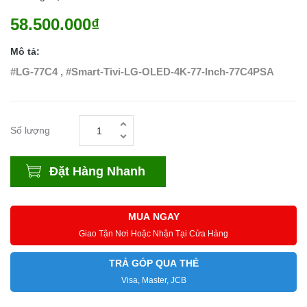
58.500.000₫
Mô tả:
#LG-77C4 , #Smart-Tivi-LG-OLED-4K-77-Inch-77C4PSA
Số lượng
Đặt Hàng Nhanh
MUA NGAY
Giao Tận Nơi Hoặc Nhận Tại Cửa Hàng
TRẢ GÓP QUA THẺ
Visa, Master, JCB