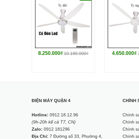
8.250.000₫
4.650.000₫
10.190.000₫
Thông Số Kỹ Thuật:
ĐIỆN MÁY QUẬN 4
CHÍNH 
- MODEL : DQ120
Hotline:
0912.18.12.96
Chính s
- Dòng sản phẩm : Quạt treo li
(9h-20h kể cả T7, CN)
Chính sá
Zalo:
- Điện áp : 220V/50Hz (-20% 
0912 181296
Chính sá
Địa Chỉ:
7 Đường số 33, Phường 4,
Chính s