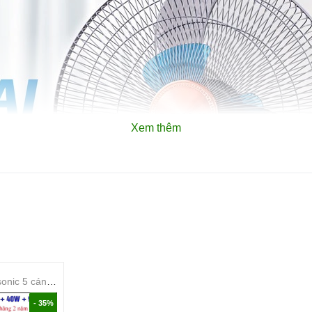
Xem thêm
Quạt trần Panasonic 5 cánh F-60GDN-S
- 35%