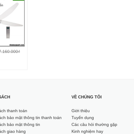
7.160.000₫
SÁCH
VỀ CHÚNG TÔI
ách thanh toán
Giới thiệu
festyle cơ
ch bảo mật thông tin thanh toán
Tuyển dụng
/ +10%)
ch bảo mật thông tin
Các câu hỏi thường gặp
ách giao hàng
Kinh nghiệm hay