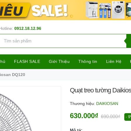
Hotline:
0912.18.12.96
Chủ
FLASH SALE
Giới Thiệu
Thông tin
Liên Hệ
kiosan DQ120
Quạt treo tường Daiki
Thương hiệu:
DAIKIOSAN
630.000₫
690.000₫
- 
Mô tả: