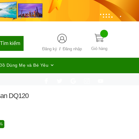
Tìm kiếm
/
Giỏ hàng
Đăng ký
Đăng nhập
Đồ Dùng Mẹ và Bé Yêu
osan DQ120
9%