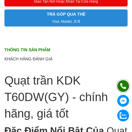
Giao Tận Nơi Hoặc Nhận Tại Cửa Hàng
TRẢ GÓP QUA THẺ
Visa, Master, JCB
THÔNG TIN SẢN PHẨM
KHÁCH HÀNG ĐÁNH GIÁ
Quạt trần KDK
T60DW(GY) - chính
hãng, giá tốt
Đặc Điểm Nổi Bật Của
Quạt