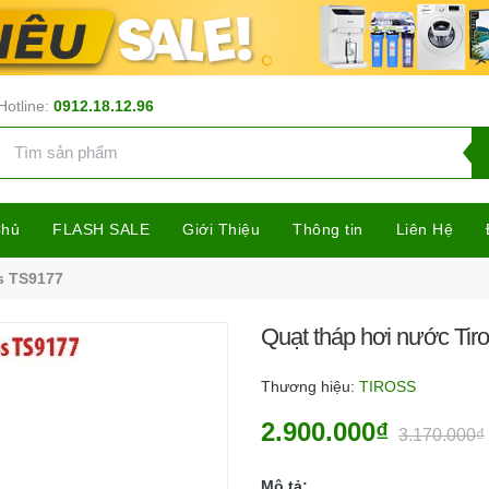
Hotline:
0912.18.12.96
Chủ
FLASH SALE
Giới Thiệu
Thông tin
Liên Hệ
s TS9177
Quạt tháp hơi nước Tir
Thương hiệu:
TIROSS
2.900.000₫
3.170.000₫
Mô tả: