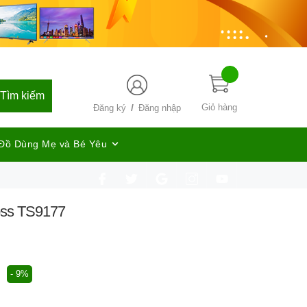
Tìm kiếm
/
Giỏ hàng
Đăng ký
Đăng nhập
Đồ Dùng Mẹ và Bé Yêu
oss TS9177
- 9%