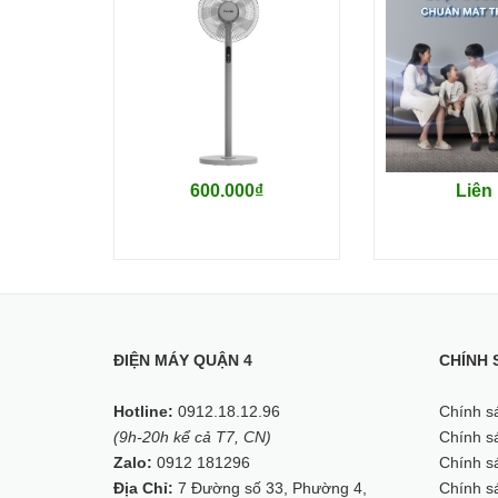
600.000₫
Liên
Thông số kỹ thuật
ĐIỆN MÁY QUẬN 4
CHÍNH 
Loại: Quạt tháp hơi nước
Hotline:
0912.18.12.96
Chính s
(9h-20h kể cả T7, CN)
Chính sá
Màu sắc: Trắng
Zalo:
0912 181296
Chính sá
Địa Chỉ:
7 Đường số 33, Phường 4,
Chính s
Hiệu suất hoạt động