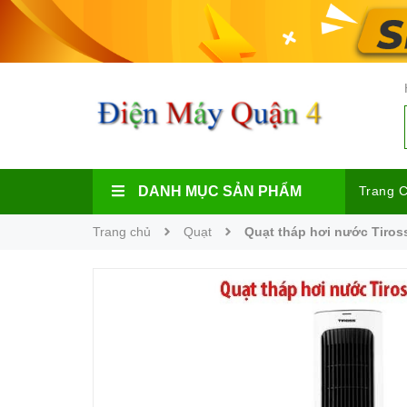
DANH MỤC SẢN PHẨM
Trang 
Trang chủ
Quạt
Quạt tháp hơi nước Tiros