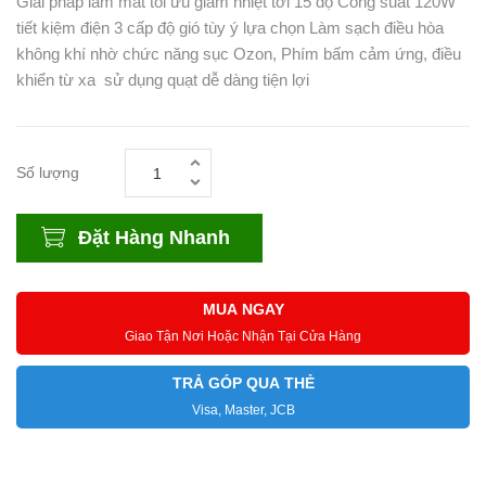
Giải pháp làm mát tối ưu giảm nhiệt tới 15 độ Công suất 120W
tiết kiệm điện 3 cấp độ gió tùy ý lựa chọn Làm sạch điều hòa
không khí nhờ chức năng sục Ozon, Phím bấm cảm ứng, điều
khiển từ xa sử dụng quạt dễ dàng tiện lợi
Số lượng
Đặt Hàng Nhanh
MUA NGAY
Giao Tận Nơi Hoặc Nhận Tại Cửa Hàng
TRẢ GÓP QUA THẺ
Visa, Master, JCB