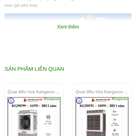
mức gió phù hợp.
Xem thêm
SẢN PHẨM LIÊN QUAN
Quạt điều hoà Kangaroo KG50F99
Quạt điều hòa Kangaroo KG50F92
Công nghệ lấy gió đa chiều​
Quạt điều hòa hoạt động dựa trên nguyên lý bốc hơi nước tự
nhiên. Không khí nóng xung quanh sẽ được hút vào tấm làm mát
từ nhiều hướng khác nhau, sau khi đi qua tấm làm mát nhiệt độ
không khí được giảm xuống và thổi ra ngoài. Như vậy có nghĩa là
không khí càng được hút vào nhiều thì khả năng hạ nhiệt độ càng