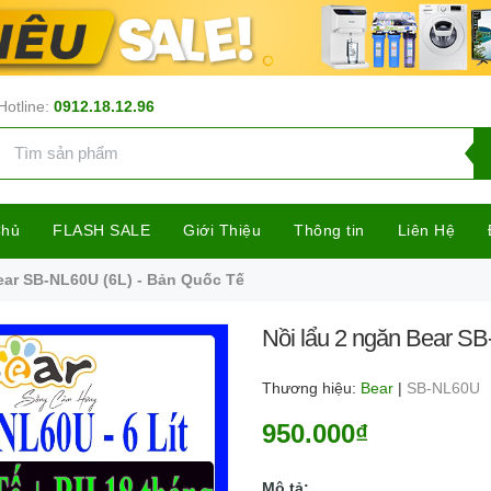
Hotline:
0912.18.12.96
Chủ
FLASH SALE
Giới Thiệu
Thông tin
Liên Hệ
ear SB-NL60U (6L) - Bản Quốc Tế
Nồi lẩu 2 ngăn Bear S
Thương hiệu:
Bear
|
SB-NL60U
950.000₫
Mô tả: