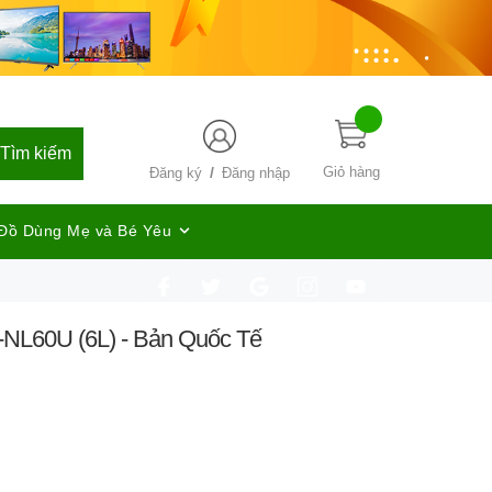
Tìm kiếm
/
Giỏ hàng
Đăng ký
Đăng nhập
Đồ Dùng Mẹ và Bé Yêu
B-NL60U (6L) - Bản Quốc Tế