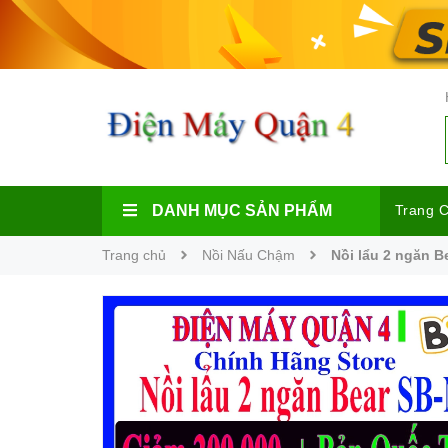
DANH MỤC SẢN PHẨM
Trang 
Trang chủ
Nồi Nấu Chậm
Nồi lẩu 2 ngăn B