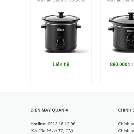
Liên hệ
890.000₫
1
ĐIỆN MÁY QUẬN 4
CHÍNH 
Hotline:
0912.18.12.96
Chính s
(9h-20h kể cả T7, CN)
Chính sá