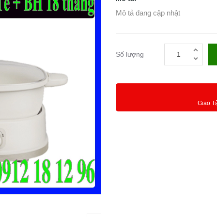
Mô tả đang cập nhật
Số lượng
Giao T