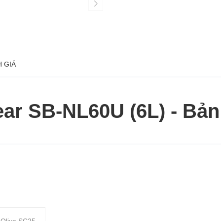
 GIÁ
ear SB-NL60U (6L) - Bả
 Olivo SC25