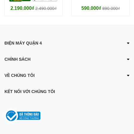
Xay cháo nguội
2.190.000₫
590.000₫
2.490.000₫
890.000₫
Xay cháo nóng
Xay gia vị: Hành, tỏi, ớt, nấm,...
Xay rau củ
ĐIỆN MÁY QUẬN 4
Xay sinh tố
CHÍNH SÁCH
Xay thịt
Đánh trứng
VỀ CHÚNG TÔI
Công suất:
KẾT NỐI VỚI CHÚNG TÔI
600W
Số lượng cối:
2 cối
Dung tích sử dụng: