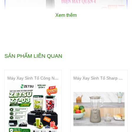
Xem thêm
SẢN PHẨM LIÊN QUAN
Máy Xay Sinh Tố Công Nghiệp Zetsu ZT-03
Máy Xay Sinh Tố Sharp EM-SP250-BR
Tổng quan
Loại máy xay:
Máy xay cầm tay
Chức năng: