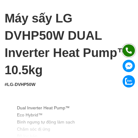
Máy sấy LG
DVHP50W DUAL
Inverter Heat Pump™
10.5kg
#LG-DVHP50W
Dual Inverter Heat Pump™
Eco Hybrid™
Bình ngưng tự động làm sạch
Chăm sóc dị ứng
Bộ lọc kép