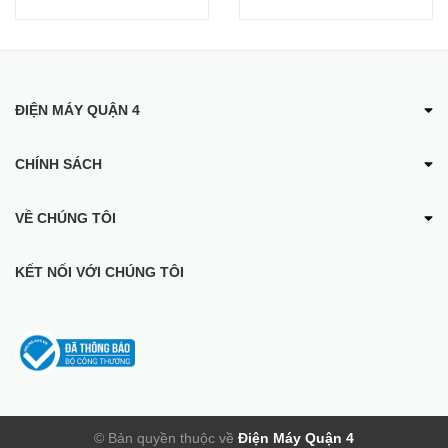
Pause Video
ĐIỆN MÁY QUẬN 4
CHÍNH SÁCH
VỀ CHÚNG TÔI
Quần áo luôn sạch sẽ, khô
ráo
KẾT NỐI VỚI CHÚNG TÔI
Tiết kiệm với máy sấy DUAL Inverter Heat Pump™ tiết kiệm điện
A+++, được bảo hành 10 năm.
*Theo thang điểm các cấp độ tiết kiệm điện từ A+++ đến D. Theo
tiêu chuẩn IEC, chu trình Vải bông ở Chế độ năng lượng.
© Bản quyền thuộc về
Điện Máy Quận 4