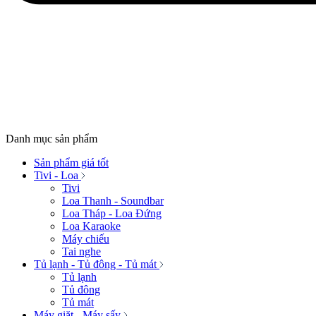
Danh mục sản phẩm
Sản phẩm giá tốt
Tivi - Loa
Tivi
Loa Thanh - Soundbar
Loa Tháp - Loa Đứng
Loa Karaoke
Máy chiếu
Tai nghe
Tủ lạnh - Tủ đông - Tủ mát
Tủ lạnh
Tủ đông
Tủ mát
Máy giặt - Máy sấy