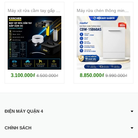
Máy xịt rửa cầm tay gấp gọn OC Handheld Compact
Máy rửa chén thông minh COMFEE CDW-15B60AS
3.100.000₫
8.850.000₫
4.500.000₫
9.990.000₫
ĐIỆN MÁY QUẬN 4
CHÍNH SÁCH