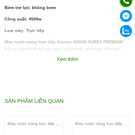
Bơm trợ lực: không bơm
Công suất: 4500w
Loại máy: Trực tiếp
Máy nước nóng trực tiếp Ariston 4500W AURES PREMIUM
4.5 có kiểu thiết kế nhỏ gọn và tinh tế, phù hợp cho mọi
không gian phòng tắm. Máy có khả năng tự động kiểm tra
Xem thêm
an toàn điện và chủ động giải phóng nhiệt thừa để tránh bị
bỏng, an toàn hơn cho người dùng.
#Ariston-4500W-AURES-PREMIUM-4.5
SẢN PHẨM LIÊN QUAN
Máy nước nóng trực tiếp Atlantic 6000W Tempo Turbo 6000 PU RS
Máy nước nóng trực tiếp Atlantic 6000W Tempo Lite 6000