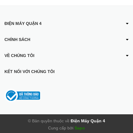
Lõi chức năng:
Lõi 3: Post Carbon (Sx Trung Quốc)
ĐIỆN MÁY QUẬN 4
Bảng điều khiển:
Cảm ứng
CHÍNH SÁCH
Dung tích bình chứa:
VỀ CHÚNG TÔI
Tổng 8 lít (Nước nóng 1 lít, nước lạnh 1 lít, nước thường 6
lít)
KẾT NỐI VỚI CHÚNG TÔI
Tỉ lệ lọc - thải:
Lọc 5 - Thải 5
Công suất lọc nước:
11.8 lít/giờ
© Bản quyền thuộc về
Điện Máy Quận 4
Công suất tiêu thụ điện trung bình khoảng:
Cung cấp bởi
Sapo