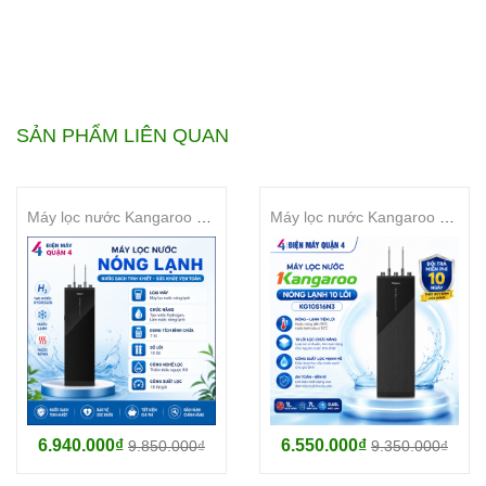
Kiểu lắp đặt:
Tủ đứng
Loại máy:
Máy lọc nước RO nóng nguội lạnh
SẢN PHẨM LIÊN QUAN
Công nghệ lọc:
Thẩm thấu ngược RO
Máy lọc nước Kangaroo Hydrogen nóng lạnh 10 lõi KG10S18H3
Máy lọc nước Kangaroo nóng lạnh 10 lõi KG10S16N3
Số lõi lọc:
3 lõi
Lõi lọc thô:
Lõi 1: PAC 3 in 1 (Sx Trung Quốc)
Lõi RO/Nano/UF:
6.940.000₫
6.550.000₫
9.850.000₫
9.350.000₫
RO 75 GPD sản xuất Trung Quốc