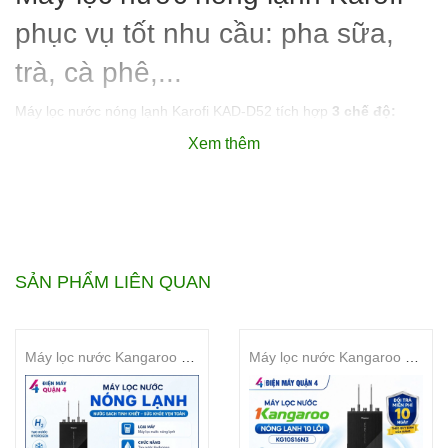
phục vụ tốt nhu cầu: pha sữa,
trà, cà phê,...
Máy lọc nước nóng lạnh Karofi KAD-D52 tích hợp
3 chế độ:
nóng – lạnh – nguội
tiện lợi. Với nhiệt độ nước nóng lên đến
95
Xem thêm
độ C
và nhiệt độ của nước lạnh còn
12 độ C
vô cùng phù hợp với
sức khỏe người dùng. Đặc biệt, với những gia đình có em bé, các
mẹ cũng có thể dễ dàng hơn trong việc pha sữa, rửa bình....dù
sáng sớm hay đêm muộn đều có nước nóng để sử dụng. Bên
cạnh đó, công nghệ làm lạnh siêu êm giúp cho
máy lọc nước
nóng lạnh
hoạt động êm ái, tối ưu nhu cầu sử dụng một cách
SẢN PHẨM LIÊN QUAN
hợp lý nhất.
Máy lọc nước Kangaroo Hydrogen nóng lạnh 10 lõi KG10S18H3
Máy lọc nước Kangaroo nóng lạnh 10 lõi KG10S16N3
Hệ thống 10 cấp lọc thông minh,
nguồn nước tinh khiết, giàu