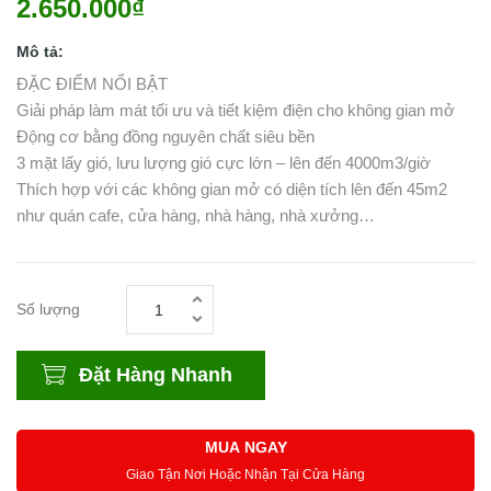
2.650.000₫
Mô tả:
ĐẶC ĐIỂM NỔI BẬT
Giải pháp làm mát tối ưu và tiết kiệm điện cho không gian mở
Động cơ bằng đồng nguyên chất siêu bền
3 mặt lấy gió, lưu lượng gió cực lớn – lên đến 4000m3/giờ
Thích hợp với các không gian mở có diện tích lên đến 45m2
như quán cafe, cửa hàng, nhà hàng, nhà xưởng…
Số lượng
Đặt Hàng Nhanh
MUA NGAY
Giao Tận Nơi Hoặc Nhận Tại Cửa Hàng