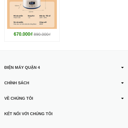
- Dung tích sản phẩm: 1.2L
- Công suất hoạt động: Khử trùng 600W, Sấy khô 180W, Hâm/đun
800W
670.000₫
890.000₫
- Điện áp/ Tần số: 220V ~ 50Hz
- Kích thước sản phẩm: 423 x 215 x 357 mm
ĐIỆN MÁY QUẬN 4
CHÍNH SÁCH
VỀ CHÚNG TÔI
KẾT NỐI VỚI CHÚNG TÔI