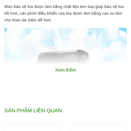
Màn bảo vệ loa được làm bằng chất liệu kim loại giúp bảo vệ loa
tốt hơn, các phím điều khiển của loa được làm bằng cao su làm
cho thao tác bấm dễ hơn.
Xem thêm
Âm thanh trong trẻo, mạnh mẽ
SẢN PHẨM LIÊN QUAN
với công nghệ và Enhanced
Bass