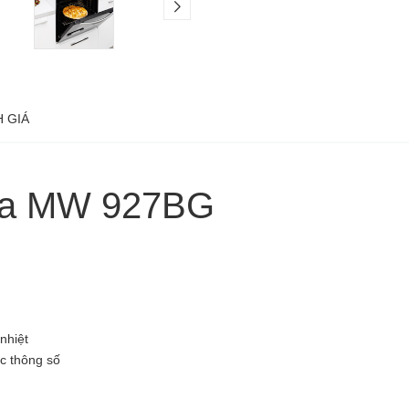
 GIÁ
loca MW 927BG
 nhiệt
́c thông số