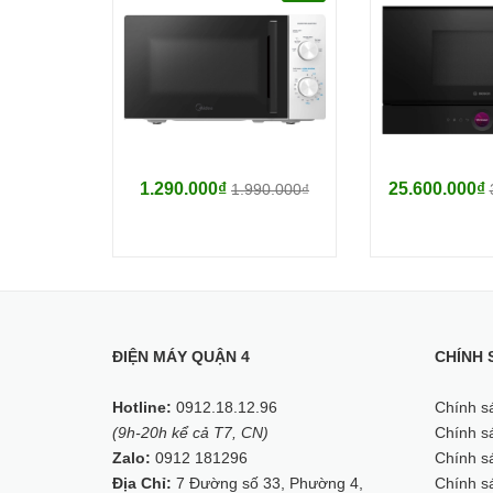
- Sản xuất tại : Trung Quốc theo bản quyền hã
1.290.000₫
25.600.000₫
1.990.000₫
ĐIỆN MÁY QUẬN 4
CHÍNH 
Hotline:
0912.18.12.96
Chính s
(9h-20h kể cả T7, CN)
Chính sá
Zalo:
0912 181296
Chính sá
Địa Chỉ:
7 Đường số 33, Phường 4,
Chính s