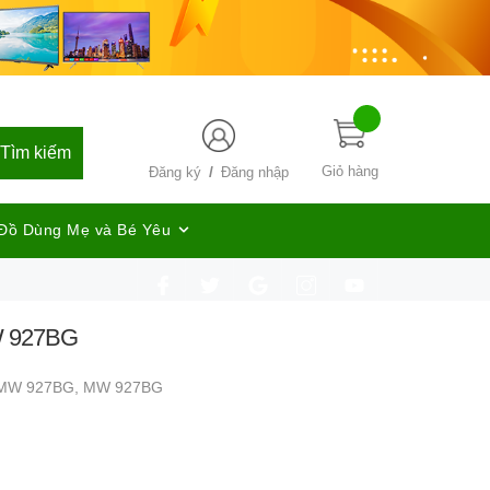
Tìm kiếm
/
Giỏ hàng
Đăng ký
Đăng nhập
Đồ Dùng Mẹ và Bé Yêu
W 927BG
 MW 927BG,
MW 927BG