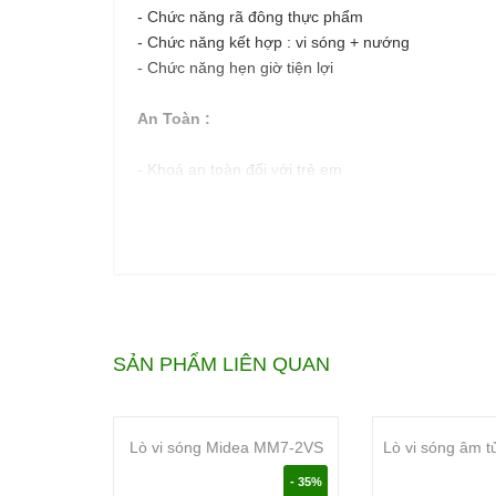
- Chức năng rã đông thực phẩm
- Chức năng kết hợp : vi sóng + nướng
- Chức năng hẹn giờ tiện lợi
An Toàn :
- Khoá an toàn đối với trẻ em
- Cửa kính cách nhiệt an toàn với người sử dụng
Thông Số Kỹ Thuật :
- Dung tích : 27 lít
- Công suất vi sóng :
+ Input : 1.450W
SẢN PHẨM LIÊN QUAN
+ Output : 900W
- Công suất nướng : 1.000W
- Điện áp sử dụng : 220V/50Hz
Lò vi sóng Midea MM7-2VS
- Kích thước sản phẩm : W595 x D400 x H390 mm
- Thương hiệu : Tây Ban Nha
- 35%