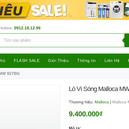
Hotline:
0912.18.12.96
Chủ
FLASH SALE
Giới Thiệu
Thông tin
Liên Hệ
 MW 927BG
Lò Vi Sóng Malloca M
Thương hiệu:
Malloca
|
Malloca
9.400.000₫
Mô tả: