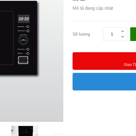
Mô tả đang cập nhật
Số lượng
Giao T