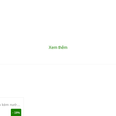
Xem thêm
Lò vi sóng âm tủ kèm nướng Bosch BEL7321B1 - Series 8
- 19%