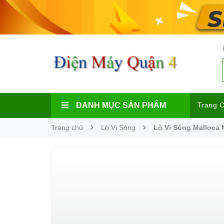
DANH MỤC SẢN PHẨM
Trang 
Trang chủ
Lò Vi Sóng
Lò Vi Sóng Malloca