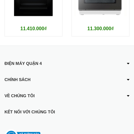
Kích thước hộc tủ
560R x 450C x 550S mm
Xuất xứ
Trung Quốc
11.410.000₫
11.300.000₫
ĐIỆN MÁY QUẬN 4
CHÍNH SÁCH
VỀ CHÚNG TÔI
KẾT NỐI VỚI CHÚNG TÔI