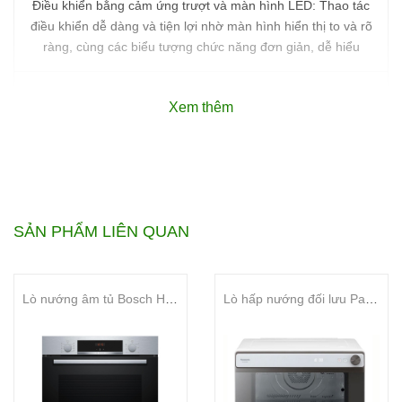
Điều khiển bằng cảm ứng trượt và màn hình LED: Thao tác
điều khiển dễ dàng và tiện lợi nhờ màn hình hiển thị to và rõ
ràng, cùng các biểu tượng chức năng đơn giản, dễ hiểu
Đồng hồ điện tử có chức năng hẹn giờ
Xem thêm
Đèn bên trong lò
Chức năng an toàn: Khóa trẻ em
SẢN PHẨM LIÊN QUAN
Tổng công suất
3 kW
Hiệu điện thế
220 - 240 V
Lò nướng âm tủ Bosch HBA514BS3 Series 4 71L
Lò hấp nướng đối lưu Panasonic NU-SC280WYUE - 31 lít
Tần số
50 / 60 Hz
Kích thước sản phẩm
595R x 454C x 568S mm