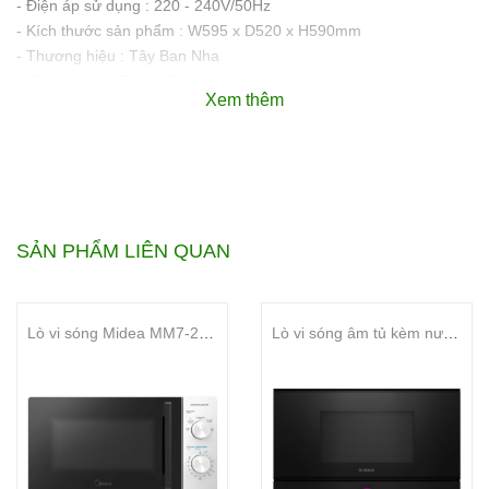
- Điện áp sử dụng : 220 - 240V/50Hz
- Kích thước sản phẩm : W595 x D520 x H590mm
- Thương hiệu : Tây Ban Nha
- Sản xuất tại : Trung Quốc ( theo bản quyền hãng Malloca )
Xem thêm
SẢN PHẨM LIÊN QUAN
Lò vi sóng Midea MM7-2VS
Lò vi sóng âm tủ kèm nướng Bosch BEL7321B1 - Series 8