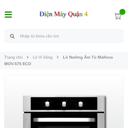
Trang chủ
Lò Vi Sóng
Lò Nướng Âm Tủ Malloca
MOV-575 ECO