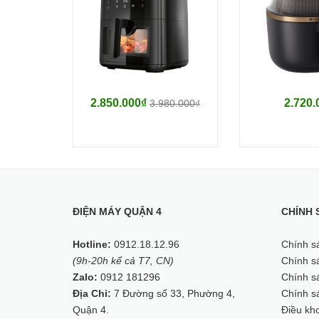
2.850.000₫
2.720.
3.980.000₫
ĐIỆN MÁY QUẬN 4
CHÍNH 
Hotline:
0912.18.12.96
Chính s
(9h-20h kể cả T7, CN)
Chính sá
Zalo:
0912 181296
Chính sá
Địa Chỉ:
7 Đường số 33, Phường 4,
Chính s
Quận 4.
Điều kh