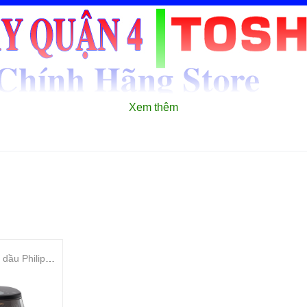
Xem thêm
Nồi chiên không dầu Philips NA342/00