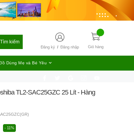
Tìm kiếm
/
Giỏ hàng
Đăng ký
Đăng nhập
Đồ Dùng Mẹ và Bé Yêu
shiba TL2-SAC25GZC 25 Lít - Hàng
SAC25GZC(GR)
- 11%