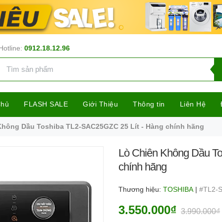
Hotline:
0912.18.12.96
Chủ
FLASH SALE
Giới Thiệu
Thông tin
Liên Hệ
Không Dầu Toshiba TL2-SAC25GZC 25 Lít - Hàng chính hãng
Lò Chiên Không Dầu To
chính hãng
Thương hiệu:
TOSHIBA
|
#TL2-
3.550.000₫
3.990.000₫