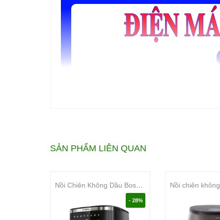
SẢN PHẨM LIÊN QUAN
Nồi Chiên Không Dầu Bosch MAF671B0 Series 6
- 28%