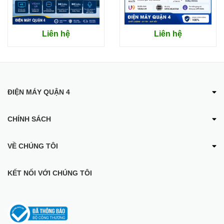
Màn hình 65 inch sang trọng, giúp bạn có góc nhìn rộng hơn
Công nghệ HDR10 tăng cường độ tương phản cho hình ảnh
Liên hệ
Liên hệ
Thưởng thức âm thanh đa chiều nhờ công nghệ Dolby Audio
Trải nghiệm kho ứng dụng đa dạng với hệ điều hành Google TV
Độ phân giải hình ảnh 4K UHD giúp hiển thị hình ảnh sắc nét
ĐIỆN MÁY QUẬN 4
CHÍNH SÁCH
VỀ CHÚNG TÔI
KẾT NỐI VỚI CHÚNG TÔI