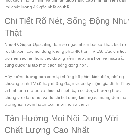
một cách thông minh và tinh tế, giúp nâng cấp hình ảnh lên gần
với chất lượng 4K gốc nhất có thể.
Chi Tiết Rõ Nét, Sống Động Như
Thật
Nhờ 4K Super Upscaling, bạn sẽ ngạc nhiên bởi sự khác biệt rõ
rệt khi xem các nội dung không phải 4K trên TV LG. Các chi tiết
trở nên sắc nét hơn, các đường viền mượt mà hơn và màu sắc
cũng được tái tạo một cách sống động hơn.
Hãy tưởng tượng bạn xem lại những bộ phim kinh điển, những
chương trình TV cũ hay những đoạn video kỷ niệm gia đình. Thay
vì hình ảnh mờ ảo và thiếu chi tiết, bạn sẽ được thưởng thức
chúng với độ rõ nét và độ chi tiết đáng kinh ngạc, mang đến một
trải nghiệm xem hoàn toàn mới mẻ và thú vị.
Tận Hưởng Mọi Nội Dung Với
Chất Lượng Cao Nhất