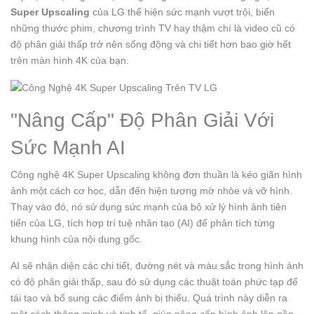
Super Upscaling
của LG thể hiện sức mạnh vượt trội, biến
những thước phim, chương trình TV hay thậm chí là video cũ có
độ phân giải thấp trở nên sống động và chi tiết hơn bao giờ hết
trên màn hình 4K của bạn.
"Nâng Cấp" Độ Phân Giải Với
Sức Mạnh AI
Công nghệ 4K Super Upscaling không đơn thuần là kéo giãn hình
ảnh một cách cơ học, dẫn đến hiện tượng mờ nhòe và vỡ hình.
Thay vào đó, nó sử dụng sức mạnh của bộ xử lý hình ảnh tiên
tiến của LG, tích hợp trí tuệ nhân tạo (AI) để phân tích từng
khung hình của nội dung gốc.
AI sẽ nhận diện các chi tiết, đường nét và màu sắc trong hình ảnh
có độ phân giải thấp, sau đó sử dụng các thuật toán phức tạp để
tái tạo và bổ sung các điểm ảnh bị thiếu. Quá trình này diễn ra